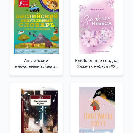
Английский
Влюбленные сердца.
визуальный словарь
Зажечь небеса (#2)
с произношением
(обрез с цветным
/Telaffuzlu İngilizce
узором) /Aşık Kalpler.
Görsel Sözlük
Gökyüzünü Aydınlatın
(#2) (Renk Kesintisi)