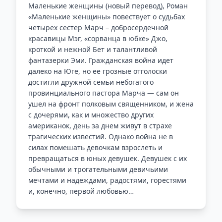
Маленькие женщины (новый перевод), Роман
«Маленькие женщины» повествует о судьбах
четырех сестер Марч – добросердечной
красавицы Мэг, «сорванца в юбке» Джо,
кроткой и нежной Бет и талантливой
фантазерки Эми. Гражданская война идет
далеко на Юге, но ее грозные отголоски
достигли дружной семьи небогатого
провинциального пастора Марча — сам он
ушел на фронт полковым священником, и жена
с дочерями, как и множество других
американок, день за днем живут в страхе
трагических известий. Однако война не в
силах помешать девочкам взрослеть и
превращаться в юных девушек. Девушек с их
обычными и трогательными девичьими
мечтами и надеждами, радостями, горестями
и, конечно, первой любовью…