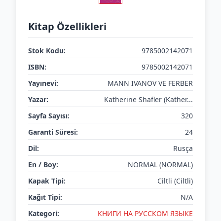
Kitap Özellikleri
Stok Kodu:
9785002142071
ISBN:
9785002142071
Yayınevi:
MANN IVANOV VE FERBER
Yazar:
Katherine Shafler (Kather...
Sayfa Sayısı:
320
Garanti Süresi:
24
Dil:
Rusça
En / Boy:
NORMAL (NORMAL)
Kapak Tipi:
Ciltli (Ciltli)
Kağıt Tipi:
N/A
Kategori:
КНИГИ НА РУССКОМ ЯЗЫКЕ