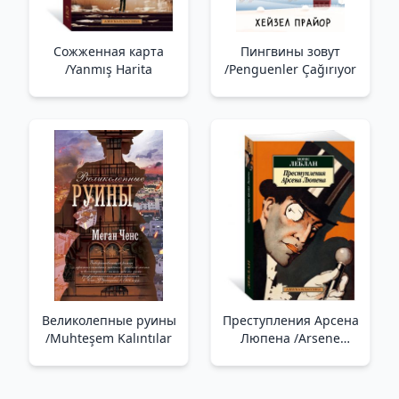
Сожженная карта
Пингвины зовут
/Yanmış Harita
/Penguenler Çağırıyor
Великолепные руины
Преступления Арсена
/Muhteşem Kalıntılar
Люпена /Arsene
Lupin'İn Suçları