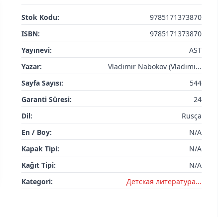
Stok Kodu:
9785171373870
ISBN:
9785171373870
Yayınevi:
AST
Yazar:
Vladimir Nabokov (Vladimi...
Sayfa Sayısı:
544
Garanti Süresi:
24
Dil:
Rusça
En / Boy:
N/A
Kapak Tipi:
N/A
Kağıt Tipi:
N/A
Kategori:
Детская литератураㅤㅤㅤ...