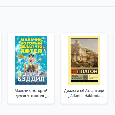
Мальчик, который
Диалоги об Атлантиде
делал что хотел _
_ Atlantis Hakkında
İstediğini Yapan Çocuk
Diyaloglar