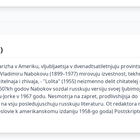
)
Parizha v Ameriku, vljubljaetsja v dvenadtsatiletnjuju provin
a Vladimiru Nabokovu (1899–1977) mirovuju izvestnost, tek
elnaja i zhivaja, - "Lolita" (1955) neizmenno delit chitatele
60?kh godov Nabokov sozdal russkuju versiju svoej ljubimoj 
u-Jorke v 1967 godu. Nesmotrja na zapret, prodlivshijsja do 
e na vsju posledujuschuju russkuju literaturu. Ot redaktora 
osleslovie k amerikanskomu izdaniju 1958-go goda) Postskr