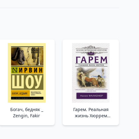
Богач, бедняк _
Гарем. Реальная
Zengin, Fakir
жизнь Хюррем
/Harem. Gerçek Hayat
Alexandra Anastasia
Lisowska