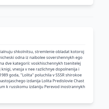
tsialnuju shkolnitsu, stremlenie obladat kotoroj
hnicheski odna iz naibolee sovershennykh ego
j na dve kategorii: voskhischennykh tsenitelej
knigi, vnesja v nee razlichnye dopolnenija i
1989 goda, "Lolita" poluchila v SSSR shirokoe
nastojaschego izdanija Lolita Predislovie Chast
iptum k russkomu izdaniju Perevod inostrannykh