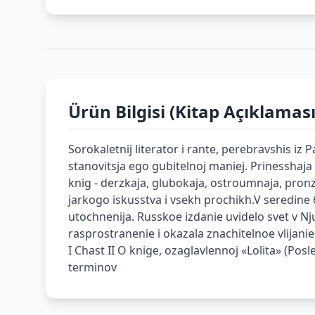
Ürün Bilgisi (Kitap Açıklaması
Sorokaletnij literator i rante, perebravshis iz 
stanovitsja ego gubitelnoj maniej. Prinesshaj
knig - derzkaja, glubokaja, ostroumnaja, pronzit
jarkogo iskusstva i vsekh prochikh.V seredine 
utochnenija. Russkoe izdanie uvidelo svet v Nj
rasprostranenie i okazala znachitelnoe vlijani
I Chast II O knige, ozaglavlennoj «Lolita» (P
terminov