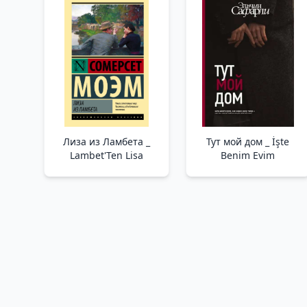
Лиза из Ламбета _
Тут мой дом _ İşte
Lambet'Ten Lisa
Benim Evim