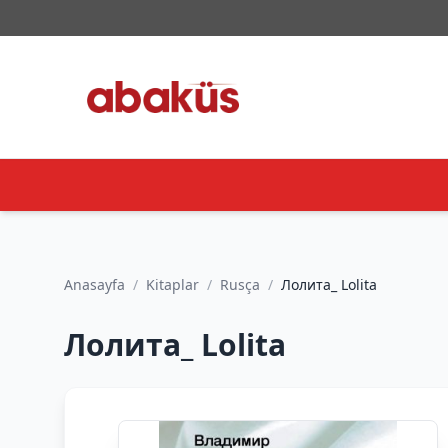
Anasayfa
/
Kitaplar
/
Rusça
/
Лолита_ Lolita
Лолита_ Lolita