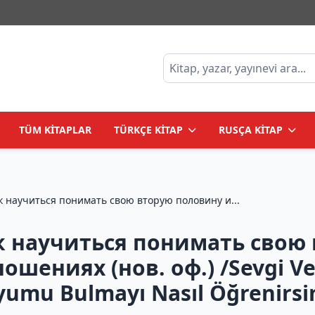
TÜM KİTAPLAR
TÜRKÇE KİTAP
RUSÇA KİTAP
 научиться понимать свою вторую половину и...
к научиться понимать свою
ениях (нов. оф.) /Sevgi Ve S
Uyumu Bulmayı Nasıl Öğrenirsi