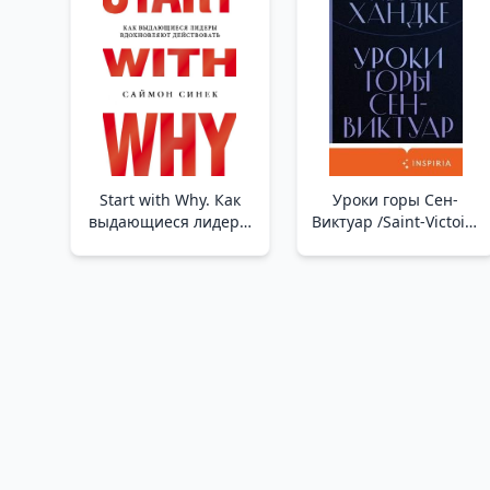
Start with Why. Как
Уроки горы Сен-
выдающиеся лидеры
Виктуар /Saint-Victoire
вдохновляют
Dağı'Ndan Dersler
действовать _ Neden-
Le Başlayın.
Olağanüstü Liderler
Nasıl İlham Yasası
Yasas