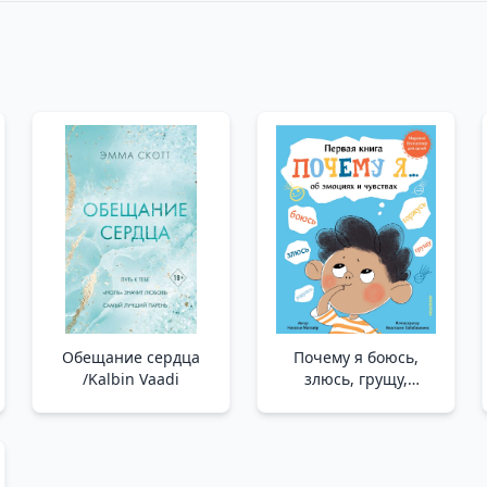
Обещание сердца
Почему я боюсь,
/Kalbin Vaadi
злюсь, грущу,
горжусь, радуюсь... _
Neden Korkuyorum,
Kızgın, Üzgün,
Gururlu, Seviniyorum