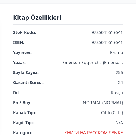
Kitap Özellikleri
Stok Kodu:
9785041619541
ISBN:
9785041619541
Yayınevi:
Eksmo
Yazar:
Emerson Eggerichs (Emerso...
Sayfa Sayısı:
256
Garanti Süresi:
24
Dil:
Rusça
En / Boy:
NORMAL (NORMAL)
Kapak Tipi:
Ciltli (Ciltli)
Kağıt Tipi:
N/A
Kategori:
КНИГИ НА РУССКОМ ЯЗЫКЕ