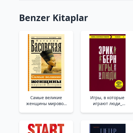
Benzer Kitaplar
Самые великие
Игры, в которые
женщины мировой
играют люди_
истории /Dünya
İnsanların Oynadığı
Tarihinin En Büyük
Oyunlar
Kadınları