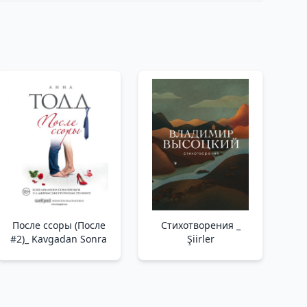
После ссоры (После
Стихотворения _
#2)_ Kavgadan Sonra
Şiirler