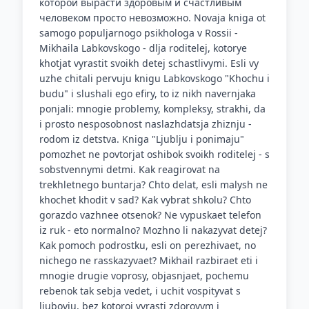
которой вырасти здоровым и счастливым
человеком просто невозможно. Novaja kniga ot
samogo populjarnogo psikhologa v Rossii -
Mikhaila Labkovskogo - dlja roditelej, kotorye
khotjat vyrastit svoikh detej schastlivymi. Esli vy
uzhe chitali pervuju knigu Labkovskogo "Khochu i
budu" i slushali ego efiry, to iz nikh navernjaka
ponjali: mnogie problemy, kompleksy, strakhi, da
i prosto nesposobnost naslazhdatsja zhiznju -
rodom iz detstva. Kniga "Ljublju i ponimaju"
pomozhet ne povtorjat oshibok svoikh roditelej - s
sobstvennymi detmi. Kak reagirovat na
trekhletnego buntarja? Chto delat, esli malysh ne
khochet khodit v sad? Kak vybrat shkolu? Chto
gorazdo vazhnee otsenok? Ne vypuskaet telefon
iz ruk - eto normalno? Mozhno li nakazyvat detej?
Kak pomoch podrostku, esli on perezhivaet, no
nichego ne rasskazyvaet? Mikhail razbiraet eti i
mnogie drugie voprosy, objasnjaet, pochemu
rebenok tak sebja vedet, i uchit vospityvat s
ljubovju, bez kotoroj vyrasti zdorovym i