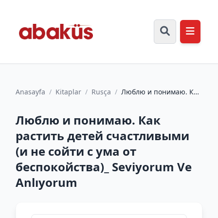
Anasayfa
/
Kitaplar
/
Rusça
/
Люблю и понимаю. Как
растить детей
счастливыми (и не
Люблю и понимаю. Как
сойти с ума...
растить детей счастливыми
(и не сойти с ума от
беспокойства)_ Seviyorum Ve
Anlıyorum