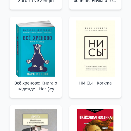
Gururlu Ve Zengin
хочешь: Наука о том,
как изменить себя_
İstediğiniz Olun:
Kendinizi Nasıl
Değiştireceğinizin
Bilimi
Всё хреново: Книга о
НИ СЫ _ Korkma
надежде _ Her Şey
Kötü: Umut Hakkında
Bir Kitap