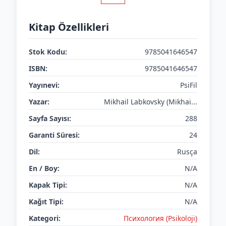
Kitap Özellikleri
Stok Kodu:
9785041646547
ISBN:
9785041646547
Yayınevi:
PsiFil
Yazar:
Mikhail Labkovsky (Mikhai...
Sayfa Sayısı:
288
Garanti Süresi:
24
Dil:
Rusça
En / Boy:
N/A
Kapak Tipi:
N/A
Kağıt Tipi:
N/A
Kategori:
Психология (Psikoloji)