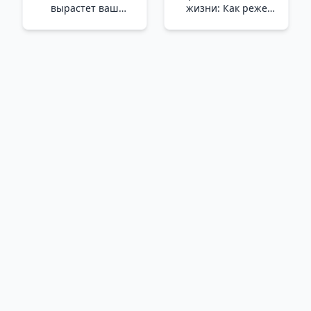
вырастет ваш
жизни: Как реже
ребенок? Мораль и
мыть посуду, чаще
воспитание детей_
заниматься сексом и
Çocuğunuz Büyüyünce
меньше ссориться +
Nasıl Bir İnsan Olacak?
Покет серия_ Aile
Ahlak Ve Ebeveynlik
Yaşam Stratejisi