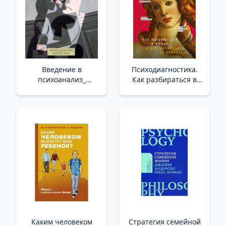
Введение в
Психодиагностика.
психоанализ_
Как разбираться в
Psikanaliz'E Giriş
людях и
прогнозировать их
поведение_
Psikodiagnostik.
İnsanları Anlama Ve
Davranışlarını Tah
Каким человеком
Стратегия семейной