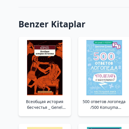
Benzer Kitaplar
Всеобщая история
500 ответов логопеда
бесчестья _ Genel
/500 Konuşma
Rezillik Tarihi
Terapisti Cevapları