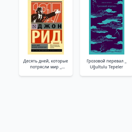
Десять дней, которые
Грозовой перевал _
потрясли мир _
Uğultulu Tepeler
Dünyayı Sarsan On
Gün