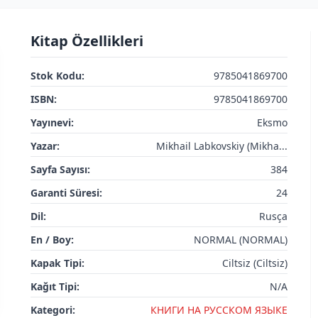
Kitap Özellikleri
Stok Kodu:
9785041869700
ISBN:
9785041869700
Yayınevi:
Eksmo
Yazar:
Mikhail Labkovskiy (Mikha...
Sayfa Sayısı:
384
Garanti Süresi:
24
Dil:
Rusça
En / Boy:
NORMAL (NORMAL)
Kapak Tipi:
Ciltsiz (Ciltsiz)
Kağıt Tipi:
N/A
Kategori:
КНИГИ НА РУССКОМ ЯЗЫКЕ