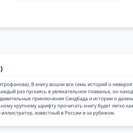
)
трофанова), В книгу вошли все семь историй о неверо
аждый раз пускаясь в увлекательное плаванье, он нахо
Удивительные приключения Синдбада и истории о далеких
ьному крупному шрифту прочитать книгу будет легко к
ллюстратор, известный в России и за рубежом.