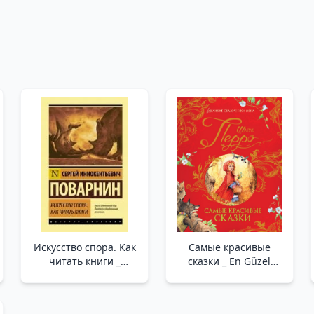
Искусство спора. Как
Самые красивые
читать книги _
сказки _ En Güzel
Tartışma Sanatı. Kitap
Masallar
Nasıl Okunur