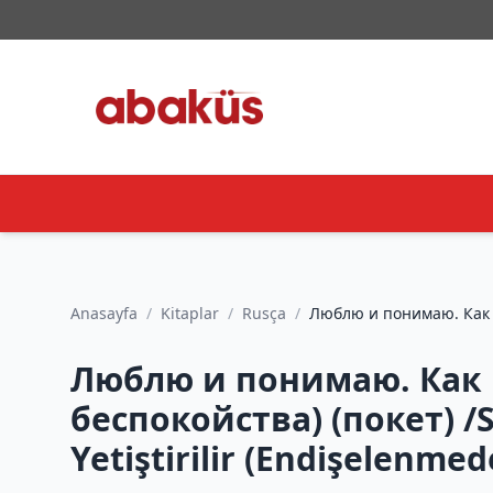
Anasayfa
/
Kitaplar
/
Rusça
/
Люблю и понимаю. Как р
Люблю и понимаю. Как р
беспокойства) (покет) /S
Yetiştirilir (Endişelenmed