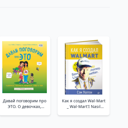
Давай поговорим про
Как я создал Wal-Mart
ЭТО. О девочках,
_ Wal-Mart'I Nasıl
мальчиках,
Yarattım
младенцах, семьях и
теле _ Bunun Hakkında