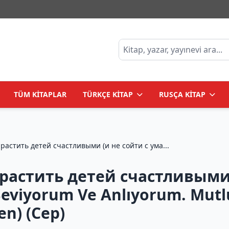
TÜM KİTAPLAR
TÜRKÇE KİTAP
RUSÇA KİTAP
астить детей счастливыми (и не сойти с ума...
астить детей счастливыми (
eviyorum Ve Anlıyorum. Mutlu
en) (Cep)