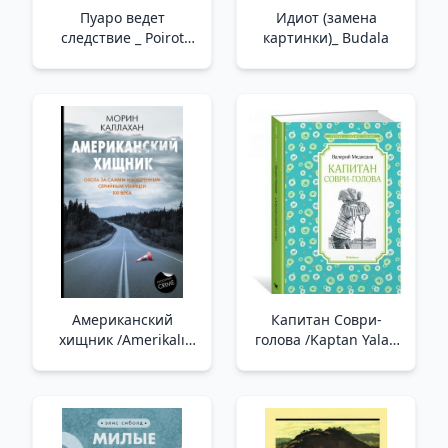
Пуаро ведет
Идиот (замена
следствие _ Poirot
картинки)_ Budala
Araştırıyor
Американский
Капитан Соври-
хищник /Amerikalı
голова /Kaptan Yalan
Yırtıcı
Kafa