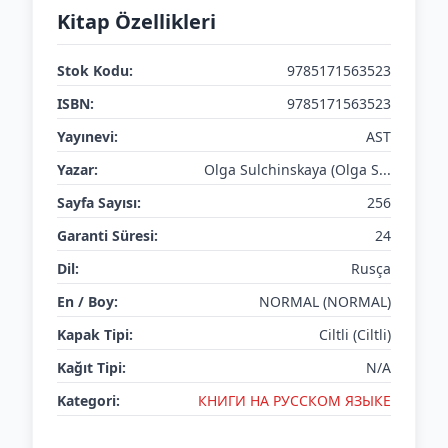
Kitap Özellikleri
Stok Kodu:
9785171563523
ISBN:
9785171563523
Yayınevi:
AST
Yazar:
Olga Sulchinskaya (Olga S...
Sayfa Sayısı:
256
Garanti Süresi:
24
Dil:
Rusça
En / Boy:
NORMAL (NORMAL)
Kapak Tipi:
Ciltli (Ciltli)
Kağıt Tipi:
N/A
Kategori:
КНИГИ НА РУССКОМ ЯЗЫКЕ