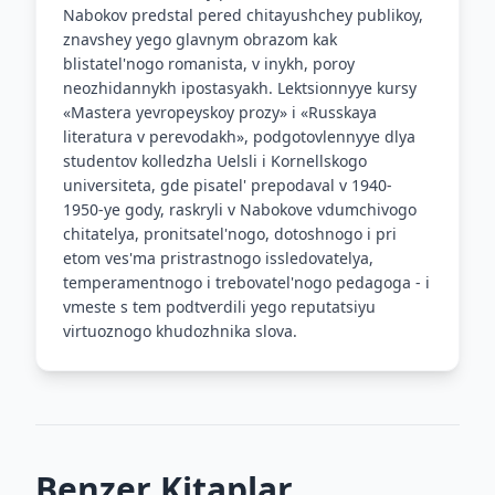
Nabokov predstal pered chitayushchey publikoy,
znavshey yego glavnym obrazom kak
blistatel'nogo romanista, v inykh, poroy
neozhidannykh ipostasyakh. Lektsionnyye kursy
«Mastera yevropeyskoy prozy» i «Russkaya
literatura v perevodakh», podgotovlennyye dlya
studentov kolledzha Uelsli i Kornellskogo
universiteta, gde pisatel' prepodaval v 1940-
1950-ye gody, raskryli v Nabokove vdumchivogo
chitatelya, pronitsatel'nogo, dotoshnogo i pri
etom ves'ma pristrastnogo issledovatelya,
temperamentnogo i trebovatel'nogo pedagoga - i
vmeste s tem podtverdili yego reputatsiyu
virtuoznogo khudozhnika slova.
Benzer Kitaplar