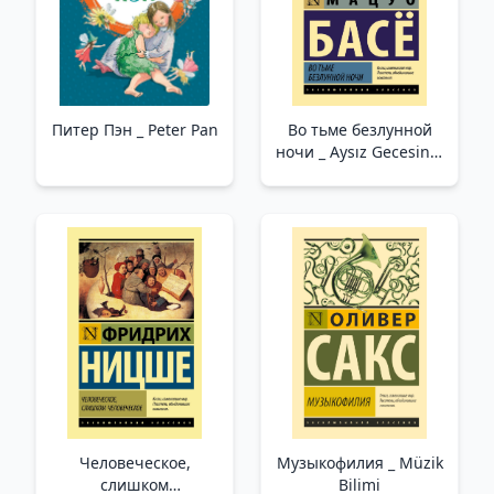
Питер Пэн _ Peter Pan
Во тьме безлунной
ночи _ Aysız Gecesinin
Karanlığında
Человеческое,
Музыкофилия _ Müzik
слишком
Bilimi