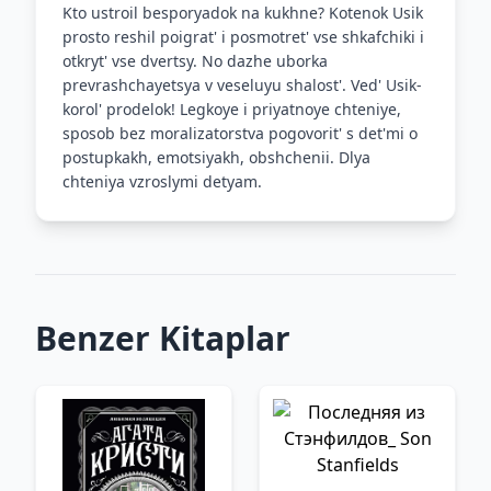
Kto ustroil besporyadok na kukhne? Kotenok Usik
prosto reshil poigrat' i posmotret' vse shkafchiki i
otkryt' vse dvertsy. No dazhe uborka
prevrashchayetsya v veseluyu shalost'. Ved' Usik-
korol' prodelok! Legkoye i priyatnoye chteniye,
sposob bez moralizatorstva pogovorit' s det'mi o
postupkakh, emotsiyakh, obshchenii. Dlya
chteniya vzroslymi detyam.
Benzer Kitaplar