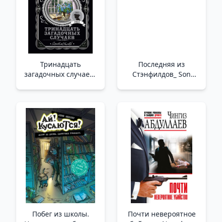
Тринадцать
Последняя из
загадочных случаев_
Стэнфилдов_ Son
On Üç Gizemli Vaka
Stanfields
Побег из школы.
Почти невероятное