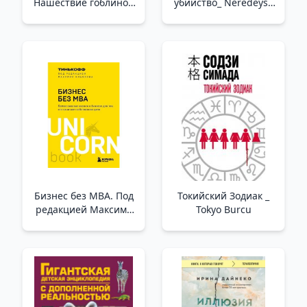
Нашествие гоблинов
убийство_ Neredeyse
(Выпуск 1) (Книга с
İnanılmaz Bir Cinayet
цветными
иллюстрациями)
/Okuldan Kaçış. Goblin
İstilası (Sayı 1) (Renkli
Resimli Kitap)
Бизнес без MBA. Под
Токийский Зодиак _
редакцией Максима
Tokyo Burcu
Ильяхова _ Mba
Olmadan İş. Maxim
Ilyakhov Tarafından
Düzenlendi