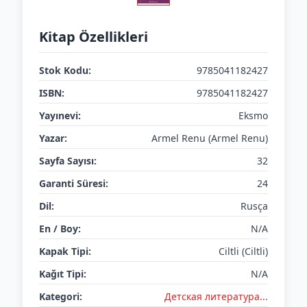
Kitap Özellikleri
Stok Kodu:
9785041182427
ISBN:
9785041182427
Yayınevi:
Eksmo
Yazar:
Armel Renu (Armel Renu)
Sayfa Sayısı:
32
Garanti Süresi:
24
Dil:
Rusça
En / Boy:
N/A
Kapak Tipi:
Ciltli (Ciltli)
Kağıt Tipi:
N/A
Kategori:
Детская литератураㅤㅤㅤ...