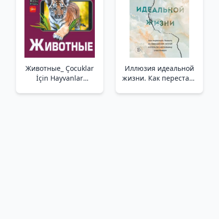
Животные_ Çocuklar
Иллюзия идеальной
İçin Hayvanlar
жизни. Как перестать
Ansiklopedisi
бежать за
навязанной мечтой и
стать по-настоящему
счастливым /İdeal Bir
Yaşamın Yanılsaması.
Dayatılan Bir Hayalin
Peşinden Koşmayı
Nasıl Bırakabilir Ve
Gerçekt