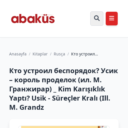
Anasayfa
/
Kitaplar
/
Rusça
/
Кто устроил
беспорядок? Усик –
король проделок (ил. М.
Кто устроил беспорядок? Усик
Гранжирар)...
– король проделок (ил. М.
Гранжирар) _ Kim Karışıklık
Yaptı? Usik - Süreçler Kralı (Ill.
M. Grandz