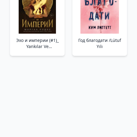
Ahlaksızlık Değil De
Birlikte Yaşamayı
Öğreneb
Эхо и империи (#1)_
Год благодати /Lütuf
Yankılar Ve
Yılı
İmparatorluklar