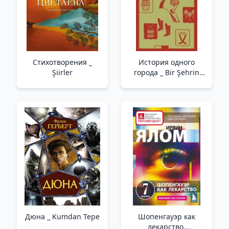
Стихотворения _
История одного
Şiirler
города _ Bir Şehrin
Tarihi
Дюна _ Kumdan Tepe
Шопенгауэр как
лекарство.