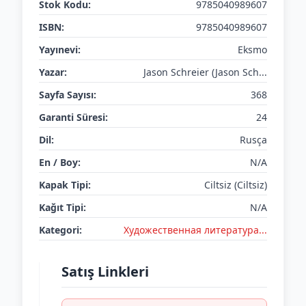
Stok Kodu:
9785040989607
ISBN:
9785040989607
Yayınevi:
Eksmo
Yazar:
Jason Schreier (Jason Sch...
Sayfa Sayısı:
368
Garanti Süresi:
24
Dil:
Rusça
En / Boy:
N/A
Kapak Tipi:
Ciltsiz (Ciltsiz)
Kağıt Tipi:
N/A
Kategori:
Художественная литература...
Satış Linkleri