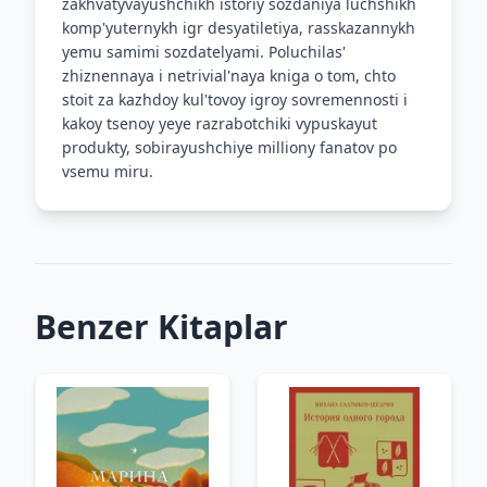
zakhvatyvayushchikh istoriy sozdaniya luchshikh
komp'yuternykh igr desyatiletiya, rasskazannykh
yemu samimi sozdatelyami. Poluchilas'
zhiznennaya i netrivial'naya kniga o tom, chto
stoit za kazhdoy kul'tovoy igroy sovremennosti i
kakoy tsenoy yeye razrabotchiki vypuskayut
produkty, sobirayushchiye milliony fanatov po
vsemu miru.
Benzer Kitaplar