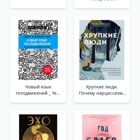
Психотерапевтические
истории _ İlaç Olarak
Schopenhauer.
Psikoterapötik
Hikayeler
Новый язык
Хрупкие люди.
телодвижений _ Yeni
Почему нарциссизм -
Bir Vücut Hareketleri
это не порок, а
Dili
особенность, с
которой можно
научиться жить
(новое оформление)
/Kırılgan İnsanlar.
Narsisizm Neden Bir