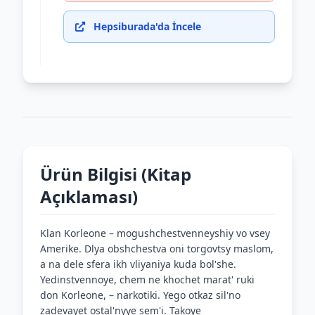
Hepsiburada'da İncele
Ürün Bilgisi (Kitap
Açıklaması)
Klan Korleone – mogushchestvenneyshiy vo vsey
Amerike. Dlya obshchestva oni torgovtsy maslom,
a na dele sfera ikh vliyaniya kuda bol'she.
Yedinstvennoye, chem ne khochet marat' ruki
don Korleone, – narkotiki. Yego otkaz sil'no
zadevayet ostal'nyye sem'i. Takoye