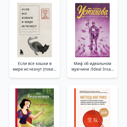
(#1)
(Sayı 3)
Если все кошки в
Миф об идеальном
мире исчезнут (покет)
мужчине /İdeal İnsan
/Dünyadaki Bütün
Efsanesi
Kediler Yok Olsaydı
(Cep)