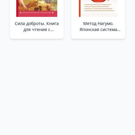
Сила доброты. Книга
Метод Нагумо.
для чтения с
Японская система
цветными
питания, которая
картинками _
поможет снизить вес,
Karbeyaz. İyiliğin
вернуть молодость
Gücü
кожи и улучшить
здоровье за 4
недели_ Nag