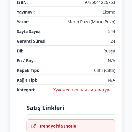
ISBN:
9785041226763
Yayınevi:
Eksmo
Yazar:
Mario Puzo (Mario Puzo)
Sayfa Sayısı:
544
Garanti Süresi:
24
Dil:
Rusça
En / Boy:
N/A
Kapak Tipi:
Ciltli (Ciltli)
Kağıt Tipi:
N/A
Kategori:
Художественная литература...
Satış Linkleri
Trendyol'da İncele