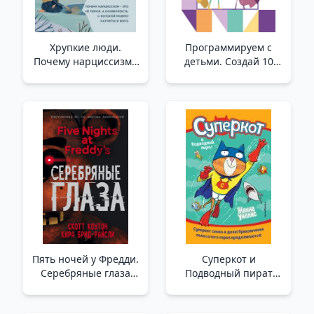
Хрупкие люди.
Программируем с
Почему нарциссизм -
детьми. Создай 10
это не порок, а
веселых игр на
особенность, с
Scratch /Çocuklarla
которой можно
Programlama.
научиться жить
Scratch'İ Kullanarak 10
(новое оформление)
Eğlenceli Oyun
/Kırılgan İnsanlar.
Oluşturun
Narsisizm Neden Bir
Ahlaksızlık Değil De
Birlikte Yaşamayı
Öğreneb
Пять ночей у Фредди.
Суперкот и
Серебряные глаза
Подводный пират
(#1) _ Freddy'De Beş
(выпуск 3) _ Süper
Gece. Gümüş Gözler
Kedi Ve Sualtı Korsanı