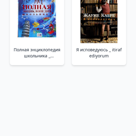
Полная энциклопедия
Я исповедуюсь _ itiraf
школьника _
ediyorum
Öğrencinin Tam
Ansiklopedisi