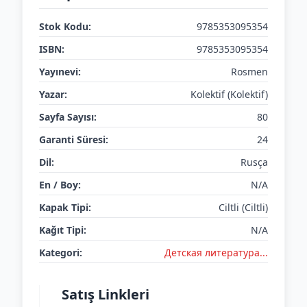
Stok Kodu:
9785353095354
ISBN:
9785353095354
Yayınevi:
Rosmen
Yazar:
Kolektif (Kolektif)
Sayfa Sayısı:
80
Garanti Süresi:
24
Dil:
Rusça
En / Boy:
N/A
Kapak Tipi:
Ciltli (Ciltli)
Kağıt Tipi:
N/A
Kategori:
Детская литератураㅤㅤㅤ...
Satış Linkleri