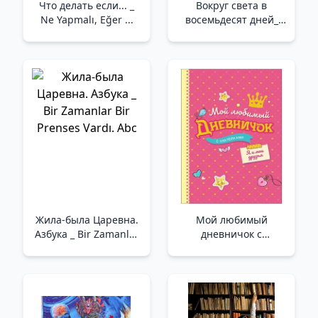
Что делать если... _
Вокруг света в
Ne Yapmalı, Eğer ...
восемьдесят дней_
Seksen Günde Devri
Alem (Yeni/Reg.)
Жила-была Царевна.
Мой любимый
Азбука _ Bir Zamanlar
дневничок с
Bir Prenses Vardı. Abc
наклейками. Я и мои
друзья_ Çıkartmalarla
En Sevdiğim
Günlüğüm. Ben Ve
Arkadaşlarım (Yeni)