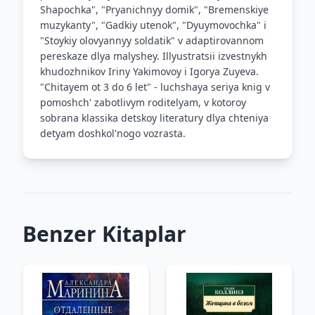
Shapochka", "Pryanichnyy domik", "Bremenskiye
muzykanty", "Gadkiy utenok", "Dyuymovochka" i
"Stoykiy olovyannyy soldatik" v adaptirovannom
pereskaze dlya malyshey. Illyustratsii izvestnykh
khudozhnikov Iriny Yakimovoy i Igorya Zuyeva.
"Chitayem ot 3 do 6 let" - luchshaya seriya knig v
pomoshch' zabotlivym roditelyam, v kotoroy
sobrana klassika detskoy literatury dlya chteniya
detyam doshkol'nogo vozrasta.
Benzer Kitaplar