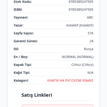
Stok Kodu:
9785389247505
ISBN:
9785389247505
Yayınevi:
ABC
Yazar:
Kolektif (Kolektif)
Sayfa Sayısı:
576
Garanti Süresi:
24
Dil:
Rusça
En / Boy:
NORMAL (NORMAL)
Kapak Tipi:
Ciltsiz (Ciltsiz)
Kağıt Tipi:
N/A
Kategori:
КНИГИ НА РУССКОМ ЯЗЫКЕ
Satış Linkleri