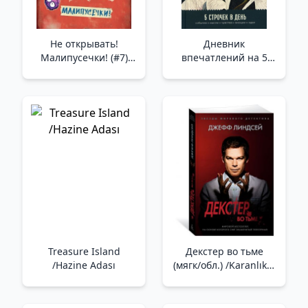
Не открывать!
Дневник
Малипусечки! (#7)
впечатлений на 5
/Açma! Malipusechki!
лет: 5 строчек в день
(#7)
(мини, пятибук) /5
Yıllık İzlenim Günlüğü:
Günde 5 Satır (Mini,
Beş Kitap)
Treasure Island
Декстер во тьме
/Hazine Adası
(мягк/обл.) /Karanlıkta
Dexter (Yumuşak/Reg.)