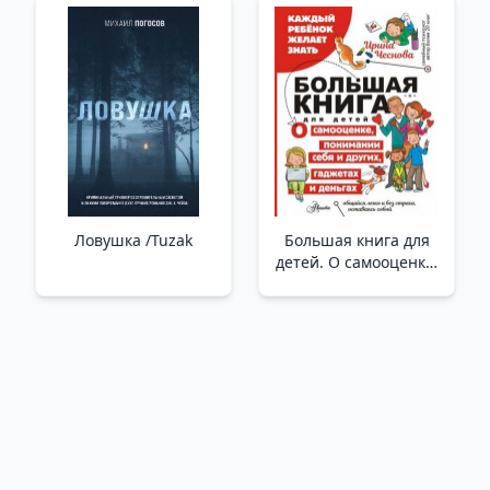
Ловушка /Tuzak
Большая книга для
детей. О самооценке,
понимании себя и
других, гаджетах и
деньгах /Çocuklar İçin
Büyük Kitap. Benlik
Saygısı, Kendinizi Ve
Başkalarını Anlama,
Gadget'Lar Ve Para
Hakkında