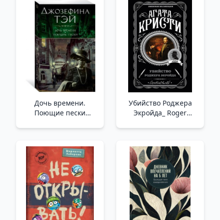
Дочь времени.
Убийство Роджера
Поющие пески
Экройда_ Roger
/Zamanın Kızı. Şarkı
Ackroyd'Un
Söyleyen Kumlar
Öldürülmesi