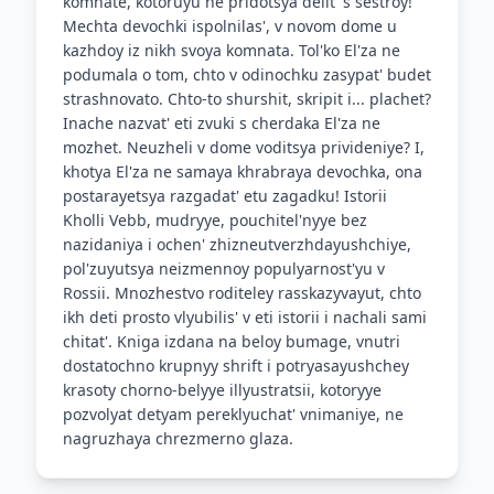
komnate, kotoruyu ne pridotsya delit' s sestroy!
Mechta devochki ispolnilas', v novom dome u
kazhdoy iz nikh svoya komnata. Tol'ko El'za ne
podumala o tom, chto v odinochku zasypat' budet
strashnovato. Chto-to shurshit, skripit i... plachet?
Inache nazvat' eti zvuki s cherdaka El'za ne
mozhet. Neuzheli v dome voditsya privideniye? I,
khotya El'za ne samaya khrabraya devochka, ona
postarayetsya razgadat' etu zagadku! Istorii
Kholli Vebb, mudryye, pouchitel'nyye bez
nazidaniya i ochen' zhizneutverzhdayushchiye,
pol'zuyutsya neizmennoy populyarnost'yu v
Rossii. Mnozhestvo roditeley rasskazyvayut, chto
ikh deti prosto vlyubilis' v eti istorii i nachali sami
chitat'. Kniga izdana na beloy bumage, vnutri
dostatochno krupnyy shrift i potryasayushchey
krasoty chorno-belyye illyustratsii, kotoryye
pozvolyat detyam pereklyuchat' vnimaniye, ne
nagruzhaya chrezmerno glaza.