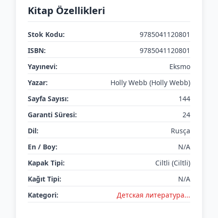
Kitap Özellikleri
Stok Kodu:
9785041120801
ISBN:
9785041120801
Yayınevi:
Eksmo
Yazar:
Holly Webb (Holly Webb)
Sayfa Sayısı:
144
Garanti Süresi:
24
Dil:
Rusça
En / Boy:
N/A
Kapak Tipi:
Ciltli (Ciltli)
Kağıt Tipi:
N/A
Kategori:
Детская литератураㅤㅤㅤ...