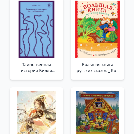
Süreçler Kralı (Ill. M.
Grandz
Таинственная
Большая книга
история Билли
русских сказок _ Rus
Миллигана _ Billy
Masallarının Büyük
Milligan'In Gizemli
Kitabı
Hikayesi