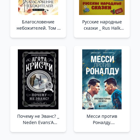
Благословение
Русские народные
небожителей. Том 2
сказки _ Rus Halk
/Göksellerin
Masalları
Kutsaması. Cilt 2
Почему не Эванс? _
Месси против
Neden Evans'A
Роналду.
Sormadılar?
Противостояние XXI
века /Messi,