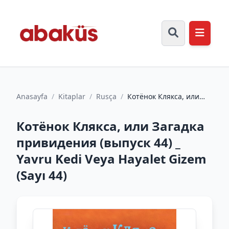
Anasayfa
/
Kitaplar
/
Rusça
/
Котёнок Клякса, или
Загадка привидения
(выпуск 44) _ Yavru
Котёнок Клякса, или Загадка
Kedi...
привидения (выпуск 44) _
Yavru Kedi Veya Hayalet Gizem
(Sayı 44)