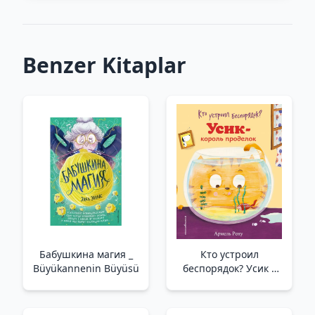
Benzer Kitaplar
Бабушкина магия _
Кто устроил
Büyükannenin Büyüsü
беспорядок? Усик –
король проделок (ил.
М. Гранжирар) _ Kim
Karışıklık Yaptı? Usik -