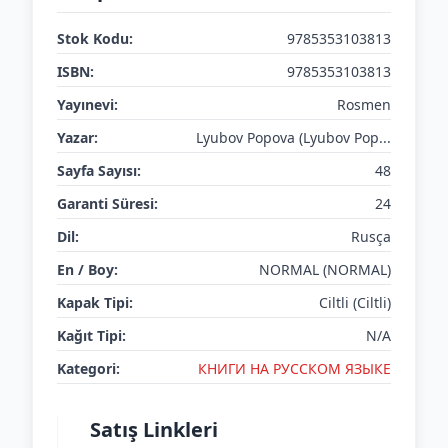
Stok Kodu:
9785353103813
ISBN:
9785353103813
Yayınevi:
Rosmen
Yazar:
Lyubov Popova (Lyubov Pop...
Sayfa Sayısı:
48
Garanti Süresi:
24
Dil:
Rusça
En / Boy:
NORMAL (NORMAL)
Kapak Tipi:
Ciltli (Ciltli)
Kağıt Tipi:
N/A
Kategori:
КНИГИ НА РУССКОМ ЯЗЫКЕ
Satış Linkleri