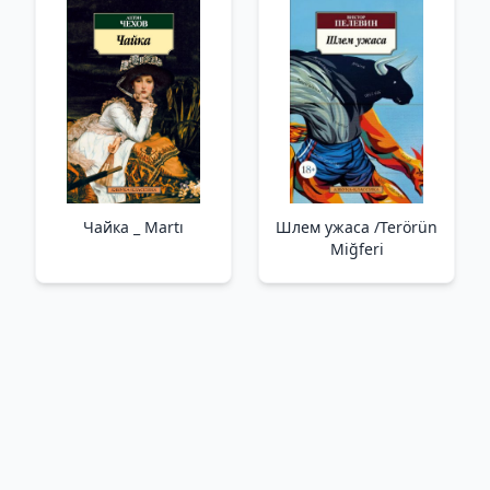
Чайка _ Martı
Шлем ужаса /Terörün
Miğferi