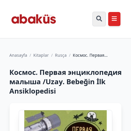
Anasayfa
/
Kitaplar
/
Rusça
/
Космос. Первая
энциклопедия малыша
/Uzay. Bebeğin İlk
Космос. Первая энциклопедия
Ansikloped...
малыша /Uzay. Bebeğin İlk
Ansiklopedisi