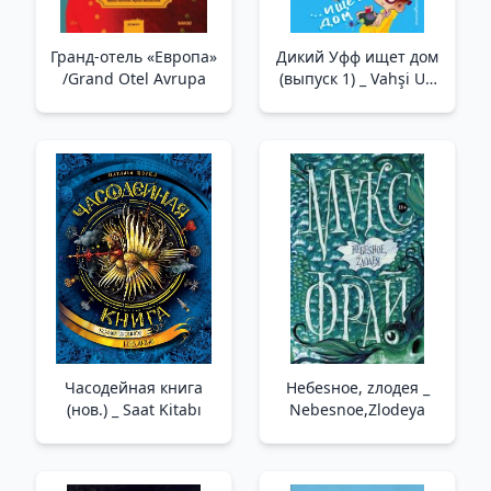
Гранд-отель «Европа»
Дикий Уфф ищет дом
/Grand Otel Avrupa
(выпуск 1) _ Vahşi Uff
Ev Arıyor (1. Sayı)
Часодейная книга
Небеsное, zлодея _
(нов.) _ Saat Kitabı
Nebesnoe,Zlodeya