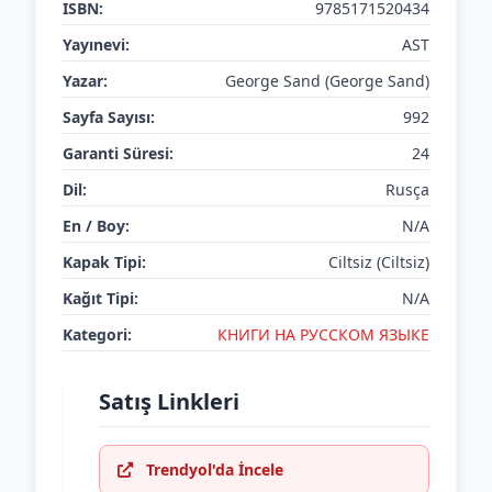
ISBN:
9785171520434
Yayınevi:
AST
Yazar:
George Sand (George Sand)
Sayfa Sayısı:
992
Garanti Süresi:
24
Dil:
Rusça
En / Boy:
N/A
Kapak Tipi:
Ciltsiz (Ciltsiz)
Kağıt Tipi:
N/A
Kategori:
КНИГИ НА РУССКОМ ЯЗЫКЕ
Satış Linkleri
Trendyol'da İncele