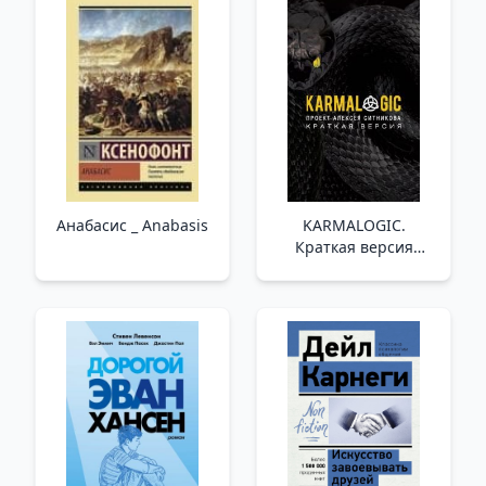
Tarihi. Napoliten
Dörtlüsü Serisinin
İkinci Rom
Анабасис _ Anabasis
KARMALOGIC.
Краткая версия
/Karmalogik. Kısa
Versiyon