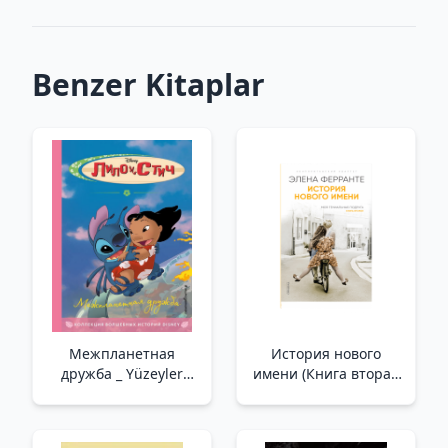
Benzer Kitaplar
Межпланетная
История нового
дружба _ Yüzeyler
имени (Книга вторая
Arası Dostluk
из серии
"Неаполитанский
квартет")_ Yeni Adın