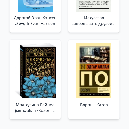
Дорогой Эван Хансен
Искусство
/Sevgili Evan Hansen
завоевывать друзей и
оказывать влияние
на людей,
эффективно общаться
и расти как личность
_ Arkadaşları Kazanma
Ve İn
Моя кузина Рейчел
Ворон _ Karga
(мягк/обл.) /Kuzenim
Rachel (Yumuşak/Reg.)