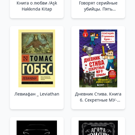
Книга о любви /Aşk
Говорят серийные
Hakkında Kitap
убийцы. Пять
историй маньяков
/Seri Katiller Söylüyor.
Beş Manyak Hikayesi
Левиафан _ Leviathan
Дневник Стива. Книга
6. Секретные МУ-
Утериалы _ Steve'İn
Günlüğü. Kitap 6. Gizli
Mu-Dutavatlar