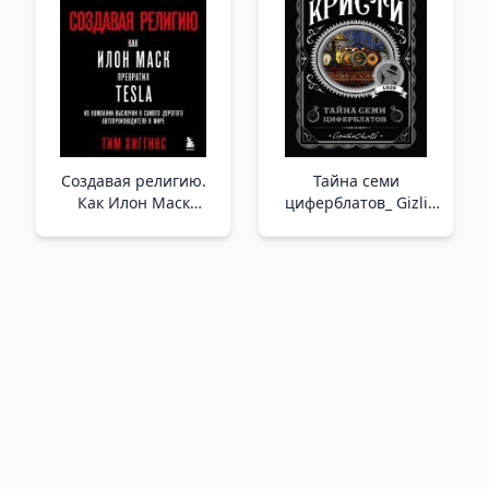
Создавая религию.
Тайна семи
Как Илон Маск
циферблатов_ Gizli
превратил Tesla из
Yarım Kadran
компании-выскочки в
самого дорогого
автопроизводителя в
мире _ Bir Din
Yaratmak. Elon Musk,
Tesla'Yı Sonradan
Görme Bir Şirketten
Nasıl Dünyanın En D