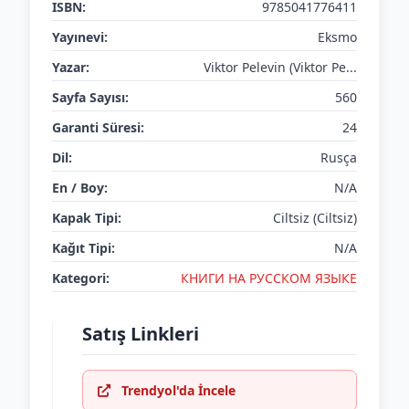
ISBN:
9785041776411
Yayınevi:
Eksmo
Yazar:
Viktor Pelevin (Viktor Pe...
Sayfa Sayısı:
560
Garanti Süresi:
24
Dil:
Rusça
En / Boy:
N/A
Kapak Tipi:
Ciltsiz (Ciltsiz)
Kağıt Tipi:
N/A
Kategori:
КНИГИ НА РУССКОМ ЯЗЫКЕ
Satış Linkleri
Trendyol'da İncele