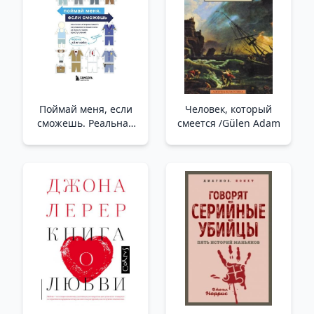
Поймай меня, если
Человек, который
сможешь. Реальная
смеется /Gülen Adam
история самого
неуловимого
мошенника за всю
историю
преступлений_ Yakala
Yakalayabilirsen. S