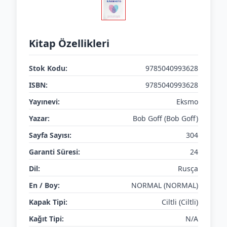
Kitap Özellikleri
Stok Kodu:
9785040993628
ISBN:
9785040993628
Yayınevi:
Eksmo
Yazar:
Bob Goff (Bob Goff)
Sayfa Sayısı:
304
Garanti Süresi:
24
Dil:
Rusça
En / Boy:
NORMAL (NORMAL)
Kapak Tipi:
Ciltli (Ciltli)
Kağıt Tipi:
N/A