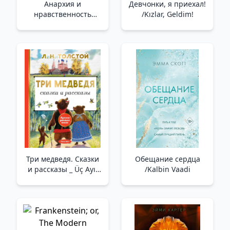
Анархия и
Девчонки, я приехал!
нравственность
/Kızlar, Geldim!
/Anarşi Ve Ahlak
Три медведя. Сказки
Обещание сердца
и рассказы _ Üç Ayı.
/Kalbin Vaadi
Masallar Ve Hikayeler