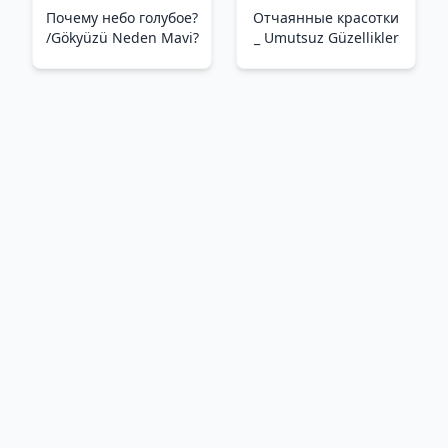
Почему небо голубое?
Отчаянные красотки
/Gökyüzü Neden Mavi?
_ Umutsuz Güzellikler