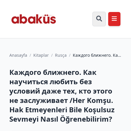
Anasayfa
/
Kitaplar
/
Rusça
/
Каждого ближнего. Как
научиться любить без
условий даже тех, кто...
Каждого ближнего. Как
научиться любить без
условий даже тех, кто этого
не заслуживает /Her Komşu.
Hak Etmeyenleri Bile Koşulsuz
Sevmeyi Nasıl Öğrenebilirim?