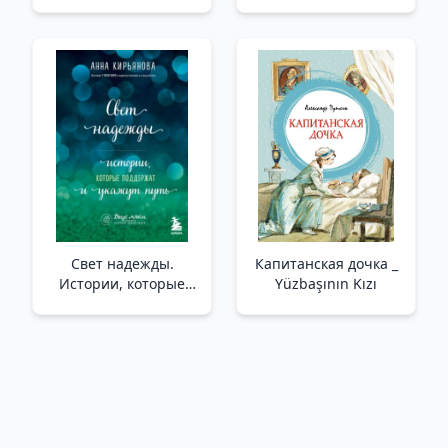
Güzel (Set)
Свет надежды.
Капитанская дочка _
Истории, которые
Yüzbaşının Kızı
поддержат и укажут
путь /Umut Işığı.
Destekleyecek Ve Yol
Gösterecek Hikayeler