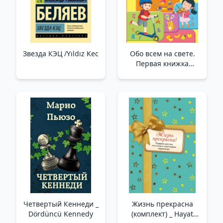
Звезда КЭЦ /Yıldız Kec
Обо всем на свете.
Первая книжка
малыша _ Dünyadaki
Her Şey Hakkında.
Bebeğin İlk Kitabı
Четвертый Кеннеди _
Жизнь прекрасна
Dördüncü Kennedy
(комплект) _ Hayat