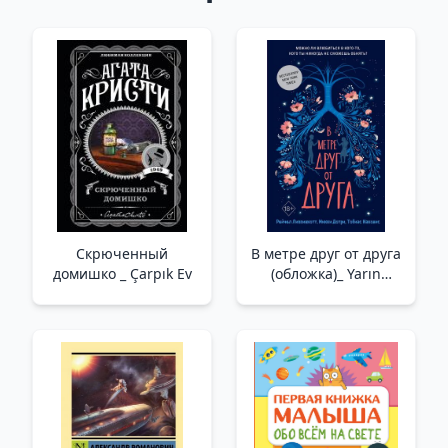
Скрюченный
В метре друг от друга
домишко _ Çarpık Ev
(обложка)_ Yarın
Birbirinden