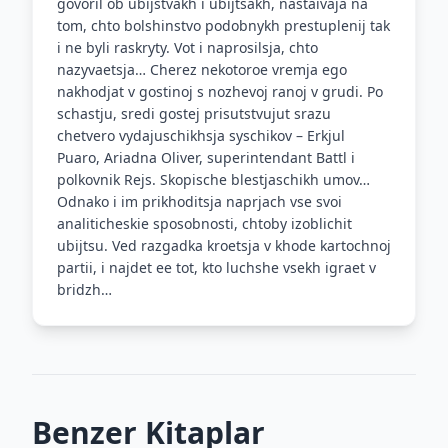
govoril ob ubijstvakh i ubijtsakh, nastaivaja na
tom, chto bolshinstvo podobnykh prestuplenij tak
i ne byli raskryty. Vot i naprosilsja, chto
nazyvaetsja… Cherez nekotoroe vremja ego
nakhodjat v gostinoj s nozhevoj ranoj v grudi. Po
schastju, sredi gostej prisutstvujut srazu
chetvero vydajuschikhsja syschikov – Erkjul
Puaro, Ariadna Oliver, superintendant Battl i
polkovnik Rejs. Skopische blestjaschikh umov…
Odnako i im prikhoditsja naprjach vse svoi
analiticheskie sposobnosti, chtoby izoblichit
ubijtsu. Ved razgadka kroetsja v khode kartochnoj
partii, i najdet ee tot, kto luchshe vsekh igraet v
bridzh…
Benzer Kitaplar