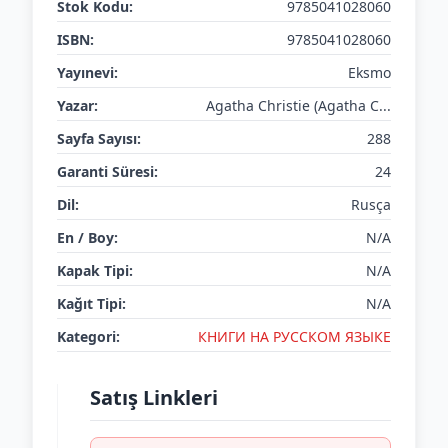
Stok Kodu:
9785041028060
ISBN:
9785041028060
Yayınevi:
Eksmo
Yazar:
Agatha Christie (Agatha C...
Sayfa Sayısı:
288
Garanti Süresi:
24
Dil:
Rusça
En / Boy:
N/A
Kapak Tipi:
N/A
Kağıt Tipi:
N/A
Kategori:
КНИГИ НА РУССКОМ ЯЗЫКЕ
Satış Linkleri