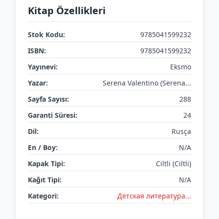
Kitap Özellikleri
Stok Kodu:
9785041599232
ISBN:
9785041599232
Yayınevi:
Eksmo
Yazar:
Serena Valentino (Serena...
Sayfa Sayısı:
288
Garanti Süresi:
24
Dil:
Rusça
En / Boy:
N/A
Kapak Tipi:
Ciltli (Ciltli)
Kağıt Tipi:
N/A
Kategori:
Детская литератураㅤㅤㅤ...