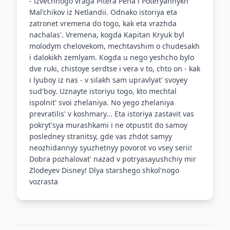
- izvechnogo vraga Pitera Pena i Poteryannykh
Mal'chikov iz Netlandii. Odnako istoriya eta
zatronet vremena do togo, kak eta vrazhda
nachalas'. Vremena, kogda Kapitan Kryuk byl
molodym chelovekom, mechtavshim o chudesakh
i dalokikh zemlyam. Kogda u nego yeshcho bylo
dve ruki, chistoye serdtse i vera v to, chto on - kak
i lyuboy iz nas - v silakh sam upravlyat' svoyey
sud'boy. Uznayte istoriyu togo, kto mechtal
ispolnit' svoi zhelaniya. No yego zhelaniya
prevratilis' v koshmary... Eta istoriya zastavit vas
pokryt'sya murashkami i ne otpustit do samoy
posledney stranitsy, gde vas zhdot samyy
neozhidannyy syuzhetnyy povorot vo vsey serii!
Dobra pozhalovat' nazad v potryasayushchiy mir
Zlodeyev Disney! Dlya starshego shkol'nogo
vozrasta