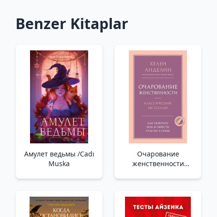
Benzer Kitaplar
Амулет ведьмы /Cadı
Очарование
Muska
женственности
/Kadınlığın Cazibesi