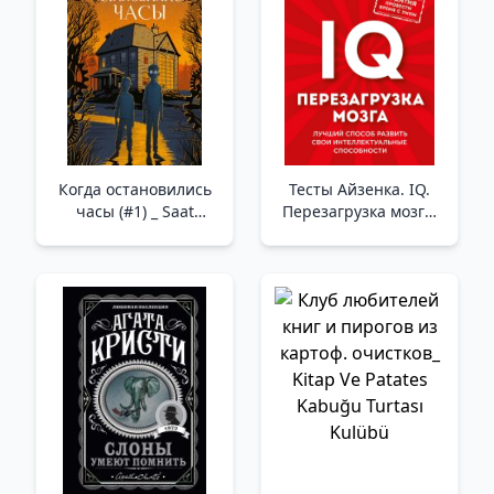
Когда остановились
Тесты Айзенка. IQ.
часы (#1) _ Saat
Перезагрузка мозга.
Durduğunda (#1)
Лучший способ
развить свои
интеллектуальные
способности. _
Eysenck Testleri. Iq
Beyin Yeniden
Başlatma. Entelektüel
Yeteneklerinizi
Geliştirmenin En İyi
Yolu.