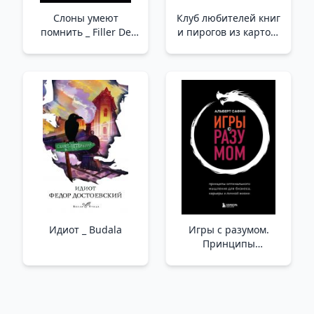
Слоны умеют
Клуб любителей книг
помнить _ Filler De
и пирогов из картоф.
Hatırlar
очистков_ Kitap Ve
Patates Kabuğu
Turtası Kulübü
Идиот _ Budala
Игры с разумом.
Принципы
оптимального
мышления для
бизнеса, карьеры и
личной жизни /Akıl
Oyunları. İş, Kariyer Ve