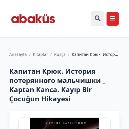
Anasayfa
/
Kitaplar
/
Rusça
/
Капитан Крюк. История
потерянного
мальчишки _ Kaptan
Капитан Крюк. История
Kanca. Kayı...
потерянного мальчишки _
Kaptan Kanca. Kayıp Bir
Çocuğun Hikayesi