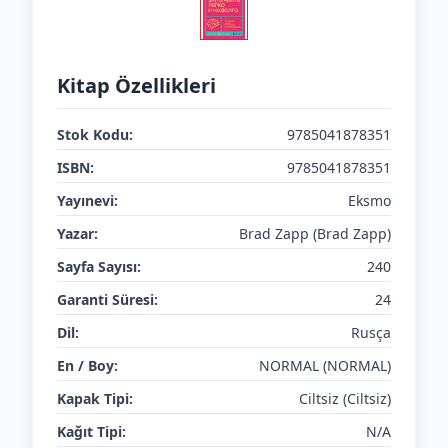
Kitap Özellikleri
Stok Kodu:
9785041878351
ISBN:
9785041878351
Yayınevi:
Eksmo
Yazar:
Brad Zapp (Brad Zapp)
Sayfa Sayısı:
240
Garanti Süresi:
24
Dil:
Rusça
En / Boy:
NORMAL (NORMAL)
Kapak Tipi:
Ciltsiz (Ciltsiz)
Kağıt Tipi:
N/A