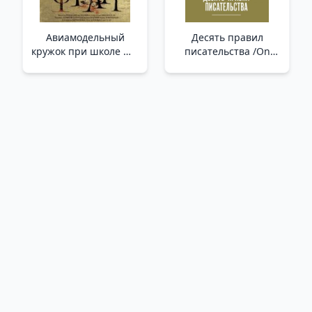
Авиамодельный
Десять правил
кружок при школе №6
писательства /On
_ 6 Numaralı Okulda
Yazma Kuralı
Uçak Modelleme
Kulübü