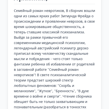
Семейный роман невротиков, В сборник вошли
одни из самых ярких работ Зигмунда Фрейда о
происхождении и проявлении неврозов, в свое
время шокировавшие общественность, а
теперь ставшие классикой психоанализа.
Выйдя за рамки привычной его
современникам медицинской психологии,
легендарный австрийский психиатр дерзко
приписал всему человечеству скандальные
мысли и побуждения - чего стоят только
фантазии ребенка об избавлении от родителей
в заглавной работе "Семейный роман
невротиков"! В свете психоаналитической
теории предстает широкий спектр
любопытных феноменов: "Скорбь и
меланхолия", "Жуткое", "Бренность", "В духе
времени о войне и смерти". Чтение сборника
обещает быть не только захватывающим и
познавательным (разобраться в тонкостях