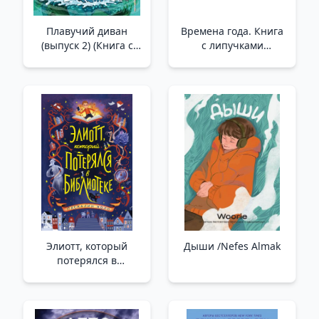
Плавучий диван
Времена года. Книга
(выпуск 2) (Книга с
с липучками
цветными
/Mevsimler. Velcro İle
иллюстрациями)
Rezervasyon Yapın
/Yüzen Kanepe (2.
Sayı) (Renkli Resimli
Kitap)
Элиотт, который
Дыши /Nefes Almak
потерялся в
библиотеке _
Kütüphanede
Kaybolan Eliot