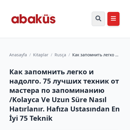
Anasayfa
/
Kitaplar
/
Rusça
/
Как запомнить легко и
надолго. 75 лучших
техник от мастера по
Как запомнить легко и
зап...
надолго. 75 лучших техник от
мастера по запоминанию
/Kolayca Ve Uzun Süre Nasıl
Hatırlanır. Hafıza Ustasından En
İyi 75 Teknik