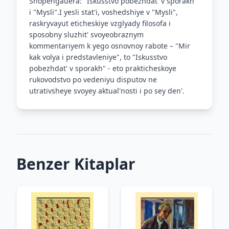
Shopengauera: "Iskusstvo pobezhdat' v sporakh"
i "Mysli".I yesli stat'i, voshedshiye v "Mysli",
raskryvayut eticheskiye vzglyady filosofa i
sposobny sluzhit' svoyeobraznym
kommentariyem k yego osnovnoy rabote – "Mir
kak volya i predstavleniye", to "Iskusstvo
pobezhdat' v sporakh" - eto prakticheskoye
rukovodstvo po vedeniyu disputov ne
utrativsheye svoyey aktual'nosti i po sey den'.
Benzer Kitaplar