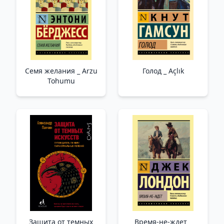
Семя желания _ Arzu
Голод _ Açlık
Tohumu
Защита от темных
Время-не-ждет _