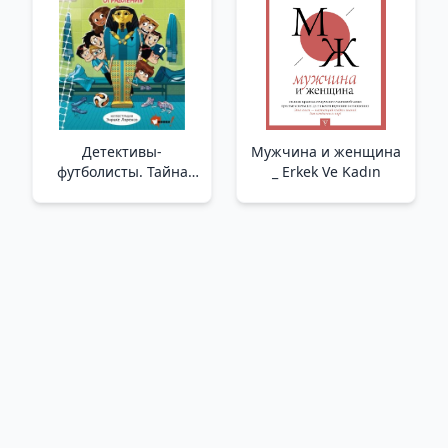
Детективы-
Мужчина и женщина
футболисты. Тайна
_ Erkek Ve Kadın
невозможного
ограбления /Futbol
Dedektifleri. İmkansız
Soygunun Gizemi