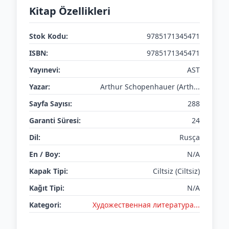
Kitap Özellikleri
Stok Kodu:
9785171345471
ISBN:
9785171345471
Yayınevi:
AST
Yazar:
Arthur Schopenhauer (Arth...
Sayfa Sayısı:
288
Garanti Süresi:
24
Dil:
Rusça
En / Boy:
N/A
Kapak Tipi:
Ciltsiz (Ciltsiz)
Kağıt Tipi:
N/A
Kategori:
Художественная литература...