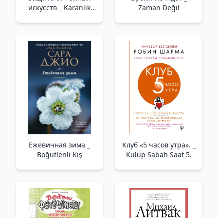
искусств _ Karanlık
Zaman Değil
Sanat Koruması
Ежевичная зима _
Клуб «5 часов утра». _
Böğütlenli Kış
Kulüp Sabah Saat 5.