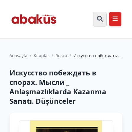
Anasayfa
/
Kitaplar
/
Rusça
/
Искусство побеждать в
спорах. Мысли _
Anlaşmazlıklarda
Искусство побеждать в
Kazanma S...
спорах. Мысли _
Anlaşmazlıklarda Kazanma
Sanatı. Düşünceler