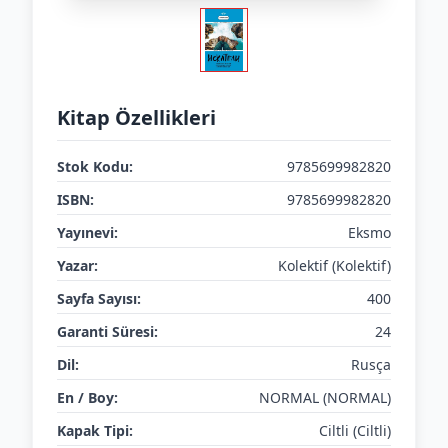
Kitap Özellikleri
Stok Kodu:
9785699982820
ISBN:
9785699982820
Yayınevi:
Eksmo
Yazar:
Kolektif (Kolektif)
Sayfa Sayısı:
400
Garanti Süresi:
24
Dil:
Rusça
En / Boy:
NORMAL (NORMAL)
Kapak Tipi:
Ciltli (Ciltli)