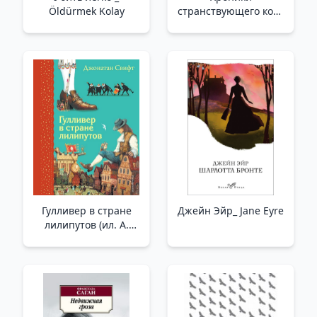
Öldürmek Kolay
странствующего кота
/Gezgin Kedinin
Günlükleri
Гулливер в стране
Джейн Эйр_ Jane Eyre
лилипутов (ил. А.
Симанчука) _ Liliputov
Ülkesinde Gulliver (Ill.
A. Simanchuk)