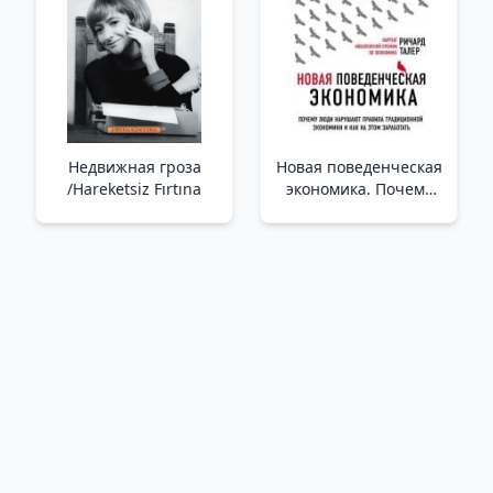
Недвижная гроза
Новая поведенческая
/Hareketsiz Fırtına
экономика. Почему
люди нарушают
правила
традиционной
экономики и как на
этом заработать (2-е
издание) _ Yeni
Davranışsal Ekonomi.
İnsanlar Neden
Geleneksel
Ekonominin Kurallarını
Ç