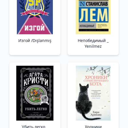
Изгой /Dışlanmış
Непобедимый _
Yenilmez
Убить легко _
Хроники