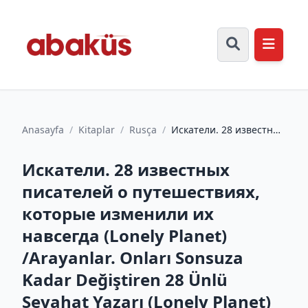
Anasayfa
/
Kitaplar
/
Rusça
/
Искатели. 28 известных
писателей о
путешествиях, которые
Искатели. 28 известных
изменили...
писателей о путешествиях,
которые изменили их
навсегда (Lonely Planet)
/Arayanlar. Onları Sonsuza
Kadar Değiştiren 28 Ünlü
Seyahat Yazarı (Lonely Planet)