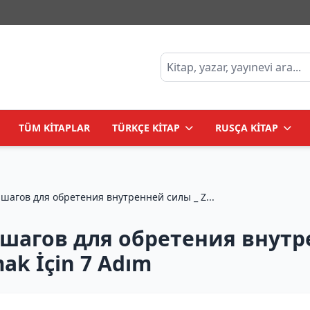
TÜM KİTAPLAR
TÜRKÇE KİTAP
RUSÇA KİTAP
Иди туда, где трудно : 7 шагов для обретения внутренней силы _ Z...
7 шагов для обретения внутр
mak İçin 7 Adım