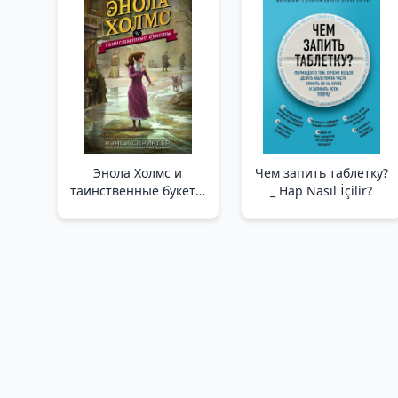
на подоконнике
/Hygge Veya Danca'Da
Rahat Mutluluk. Bir Yıl
Boyunca Kendimi
"Salyangozlarla"
Энола Холмс и
Чем запить таблетку?
таинственные букеты
_ Hap Nasıl İçilir?
(#3) /Enola Holmes Ve
Gizemli Buketler (#3)