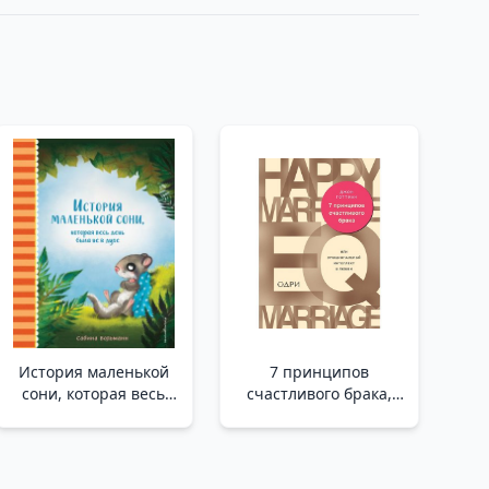
История маленькой
7 принципов
сони, которая весь
счастливого брака,
день была не в духе
или Эмоциональный
/Bütün Gün Keyifsiz
интеллект в любви_
Olan Küçük Bir
Mutlu Bir Evliliğin Veya
Uykucunun Hikayesi
Aşkta Duygusal