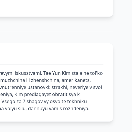
vymi iskusstvami. Tae Yun Kim stala ne tol'ko
 muzhchina ili zhenshchina, amerikanets,
vnutrenniye ustanovki: strakhi, neveriye v svoi
eniya, Kim predlagayet obratit'sya k
. Vsego za 7 shagov vy osvoite tekhniku
na volyu silu, dannuyu vam s rozhdeniya.