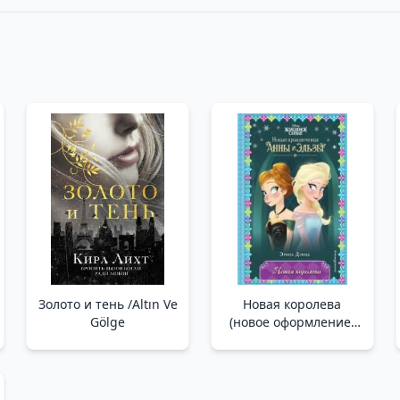
Золото и тень /Altın Ve
Новая королева
Gölge
(новое оформление)
(выпуск 1) _ Yeni
Kraliçe (Sayı 1)