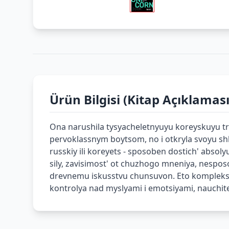
Ürün Bilgisi (Kitap Açıklaması
Ona narushila tysyacheletnyuyu koreyskuyu tr
pervoklassnym boytsom, no i otkryla svoyu shk
russkiy ili koreyets - sposoben dostich' absol
sily, zavisimost' ot chuzhogo mneniya, nesposo
drevnemu iskusstvu chunsuvon. Eto kompleks pr
kontrolya nad myslyami i emotsiyami, nauchite