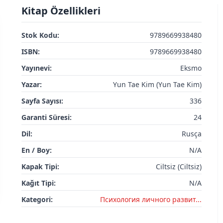
Kitap Özellikleri
Stok Kodu:
9789669938480
ISBN:
9789669938480
Yayınevi:
Eksmo
Yazar:
Yun Tae Kim (Yun Tae Kim)
Sayfa Sayısı:
336
Garanti Süresi:
24
Dil:
Rusça
En / Boy:
N/A
Kapak Tipi:
Ciltsiz (Ciltsiz)
Kağıt Tipi:
N/A
Kategori:
Психология личного развит...