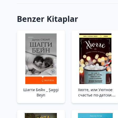
Benzer Kitaplar
Шагги Бейн _ Şaggi
Хюгге, или Уютное
Beyn
счастье по-датски.
Как я целый год
баловала себя
"улитками", ужинала
при свечах и читала