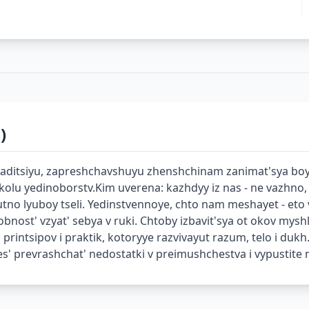
)
aditsiyu, zapreshchavshuyu zhenshchinam zanimat'sya boye
olu yedinoborstv.Kim uverena: kazhdyy iz nas - ne vazhno,
yutno lyuboy tseli. Yedinstvennoye, chto nam meshayet - eto 
bnost' vzyat' sebya v ruki. Chtoby izbavit'sya ot okov myshl
intsipov i praktik, kotoryye razvivayut razum, telo i dukh
s' prevrashchat' nedostatki v preimushchestva i vypustite 