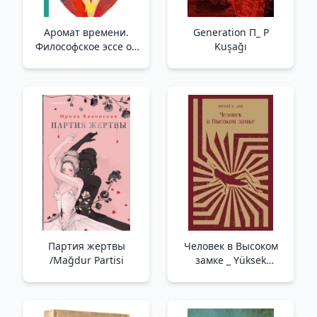
Аромат времени.
Generation П_ P
Философское эссе об
Kuşağı
искусстве созерцания
/Zamanın Kokusu.
Düşünme Sanatı
Üzerine Felsefi Bir
Deneme
Партия жертвы
Человек в Высоком
/Mağdur Partisi
замке _ Yüksek
Şatodaki Adam