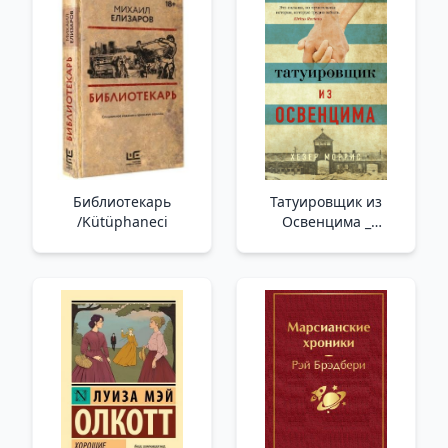
Библиотекарь
Татуировщик из
/Kütüphaneci
Освенцима _
Auschwitz Dövme
Sanatçısı