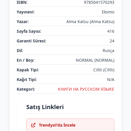
ISBN:
9785041570293
Yayınevi:
Eksmo
Yazar:
Alma Katsu (Alma Katsu)
Sayfa Sayısı:
416
Garanti Süresi:
24
Dil:
Rusça
En / Boy:
NORMAL (NORMAL)
Kapak Tipi:
Ciltli (Ciltli)
Kağıt Tipi:
N/A
Kategori:
КНИГИ НА РУССКОМ ЯЗЫКЕ
Satış Linkleri
Trendyol'da İncele