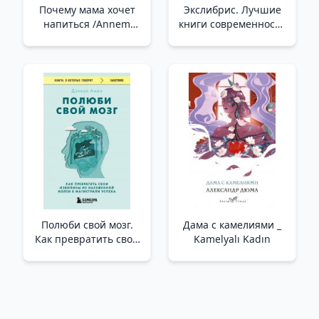
Почему мама хочет
Экслибрис. Лучшие
напиться /Annem
книги современности
Neden Sarhoş Olmak
/Kitap Plakası.
İstiyor?
Çağımızın En İyi
Kitapları
Полюби свой мозг.
Дама с камелиями _
Как превратить свои
Kamelyalı Kadın
извилины из
наезженной колеи в
магистрали успеха
/Beynini Sev. Kıvrımlı
Yollarınızı Eskimiş