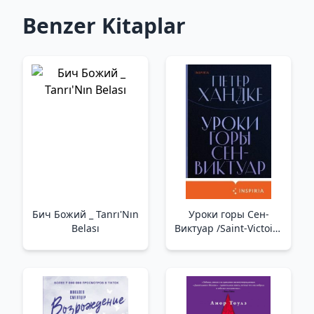
Benzer Kitaplar
Бич Божий _ Tanrı'Nın
Уроки горы Сен-
Belası
Виктуар /Saint-Victoire
Dağı'Ndan Dersler