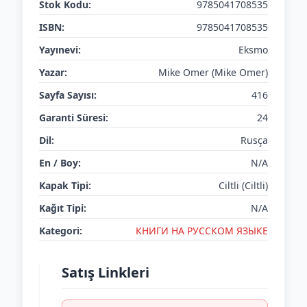
Stok Kodu:
9785041708535
ISBN:
9785041708535
Yayınevi:
Eksmo
Yazar:
Mike Omer (Mike Omer)
Sayfa Sayısı:
416
Garanti Süresi:
24
Dil:
Rusça
En / Boy:
N/A
Kapak Tipi:
Ciltli (Ciltli)
Kağıt Tipi:
N/A
Kategori:
КНИГИ НА РУССКОМ ЯЗЫКЕ
Satış Linkleri