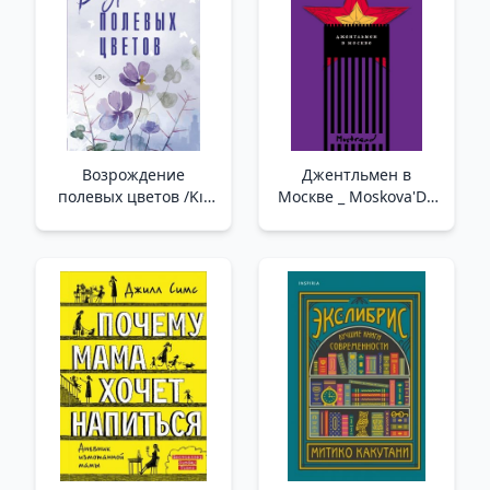
Возрождение
Джентльмен в
полевых цветов /Kır
Москве _ Moskova'Da
Çiçeklerinin
Beyefendi
Canlanması