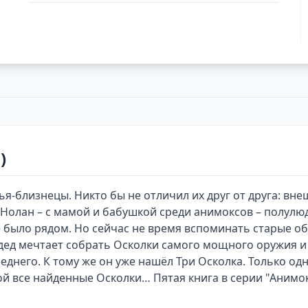
)
ья-близнецы. Никто бы не отличил их друг от друга: вн
а Нолан – с мамой и бабушкой среди анимоксов – полул
не было рядом. Но сейчас не время вспоминать старые о
дед мечтает собрать Осколки самого мощного оружия и
днего. К тому же он уже нашёл Три Осколка. Только одн
ой все найденные Осколки… Пятая книга в серии "Анимо