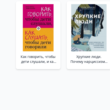
Как говорить, чтобы
Хрупкие люди.
дети слушали, и как
Почему нарциссизм -
слушать, чтобы дети
это не порок, а
говорили _ Çocukların
особенность, с
Dinlemesini Ve
которой можно
Çocukları Nasıl
научиться жить
Dinleyecekleri
(новое оформление)
/Kırılgan İnsanlar.
Narsisizm Neden Bir
Ahlaksızlık Değil De
Birlikte Yaşamayı