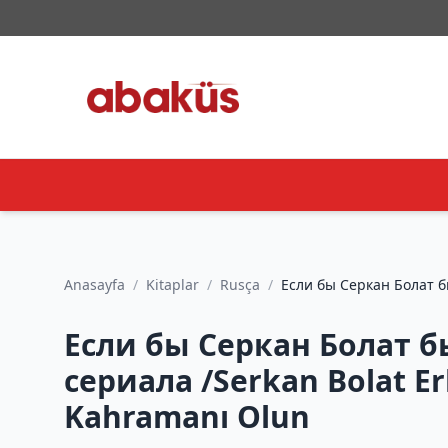
Anasayfa
/
Kitaplar
/
Rusça
/
Если бы Серкан Болат б
Если бы Серкан Болат 
сериала /Serkan Bolat Erk
Kahramanı Olun