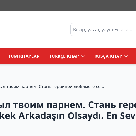
TÜM KİTAPLAR
TÜRKÇE KİTAP
RUSÇA KİTAP
ыл твоим парнем. Стань героиней любимого се...
был твоим парнем. Стань ге
ek Arkadaşın Olsaydı. En Sevd