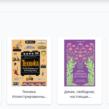
Техника.
Дикая, свободная,
Иллюстрированный
настоящая.
путеводитель _ Teknik.
Могущество женской
Resimli Kılavuz
природы /Vahşi,