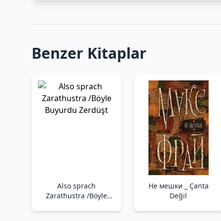
Benzer Kitaplar
Also sprach
Не мешки _ Çanta
Zarathustra /Böyle
Değil
Buyurdu Zerdüşt