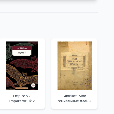
Empire V /
Блокнот. Мои
İmparatorluk V
гениальные планы
(А5, 64 л., обложка под
крафт) _ Not Defteri.