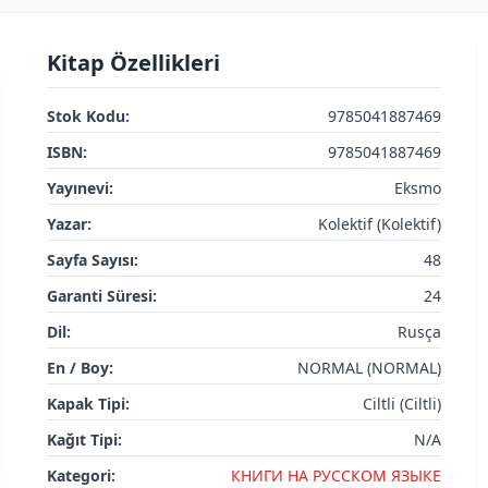
Kitap Özellikleri
Stok Kodu:
9785041887469
ISBN:
9785041887469
Yayınevi:
Eksmo
Yazar:
Kolektif (Kolektif)
Sayfa Sayısı:
48
Garanti Süresi:
24
Dil:
Rusça
En / Boy:
NORMAL (NORMAL)
Kapak Tipi:
Ciltli (Ciltli)
Kağıt Tipi:
N/A
Kategori:
КНИГИ НА РУССКОМ ЯЗЫКЕ