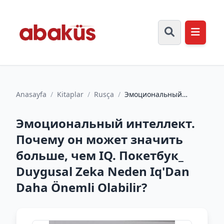
Anasayfa
/
Kitaplar
/
Rusça
/
Эмоциональный
интеллект. Почему он
может значить больше,
Эмоциональный интеллект.
чем IQ....
Почему он может значить
больше, чем IQ. Покетбук_
Duygusal Zeka Neden Iq'Dan
Daha Önemli Olabilir?