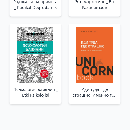
Радикальная прямота
Это маркетинг _ Bu
_ Radikal Doğrudanlık
Pazarlamadır
Психология влияния _
Иди туда, где
Etki Psikolojisi
страшно. Именно там
ты обретешь силу _
Korkutucu Olduğu
Yere Gidin. Orada Güç
Kazanacaksın