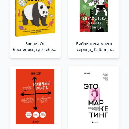
Звери. От
Библиотека моего
броненосца до зебры:
сердца_ Kalbimin
самые невероятные
Kütüphanesi
факты, рекорды и
достижения _
Hayvanlar. Savaş
Gemisinden Zebra'Ya:
En İnanılm