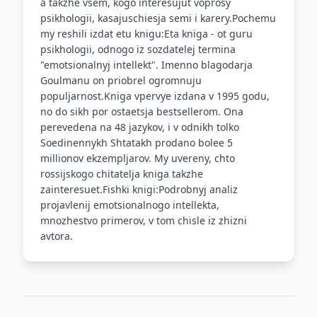
a takzhe vsem, kogo interesujut voprosy
psikhologii, kasajuschiesja semi i karery.Pochemu
my reshili izdat etu knigu:Eta kniga - ot guru
psikhologii, odnogo iz sozdatelej termina
"emotsionalnyj intellekt". Imenno blagodarja
Goulmanu on priobrel ogromnuju
populjarnost.Kniga vpervye izdana v 1995 godu,
no do sikh por ostaetsja bestsellerom. Ona
perevedena na 48 jazykov, i v odnikh tolko
Soedinennykh Shtatakh prodano bolee 5
millionov ekzempljarov. My uvereny, chto
rossijskogo chitatelja kniga takzhe
zainteresuet.Fishki knigi:Podrobnyj analiz
projavlenij emotsionalnogo intellekta,
mnozhestvo primerov, v tom chisle iz zhizni
avtora.