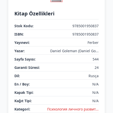
Kitap Özellikleri
Stok Kodu:
9785001950837
ISBN:
9785001950837
Yayınevi:
Ferber
Yazar:
Daniel Goleman (Daniel Go...
Sayfa Sayısı:
544
Garanti Süresi:
24
Dil:
Rusça
En / Boy:
N/A
Kapak Tipi:
N/A
Kağıt Tipi:
N/A
Kategori:
Психология личного развит...