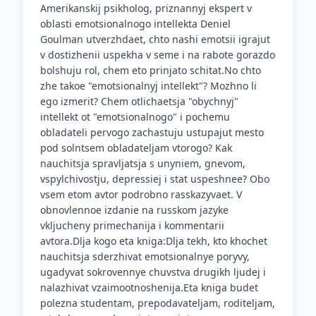
Amerikanskij psikholog, priznannyj ekspert v
oblasti emotsionalnogo intellekta Deniel
Goulman utverzhdaet, chto nashi emotsii igrajut
v dostizhenii uspekha v seme i na rabote gorazdo
bolshuju rol, chem eto prinjato schitat.No chto
zhe takoe "emotsionalnyj intellekt"? Mozhno li
ego izmerit? Chem otlichaetsja "obychnyj"
intellekt ot "emotsionalnogo" i pochemu
obladateli pervogo zachastuju ustupajut mesto
pod solntsem obladateljam vtorogo? Kak
nauchitsja spravljatsja s unyniem, gnevom,
vspylchivostju, depressiej i stat uspeshnee? Obo
vsem etom avtor podrobno rasskazyvaet. V
obnovlennoe izdanie na russkom jazyke
vkljucheny primechanija i kommentarii
avtora.Dlja kogo eta kniga:Dlja tekh, kto khochet
nauchitsja sderzhivat emotsionalnye poryvy,
ugadyvat sokrovennye chuvstva drugikh ljudej i
nalazhivat vzaimootnoshenija.Eta kniga budet
polezna studentam, prepodavateljam, roditeljam,