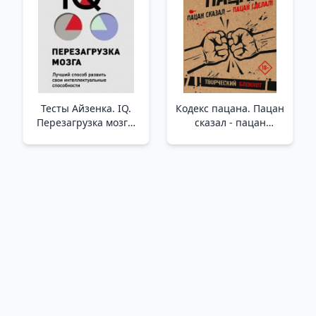
Тесты Айзенка. IQ.
Кодекс пацана. Пацан
Перезагрузка мозга.
сказал - пацан
Лучший способ
сделал! /Çocuğun
развить свои
Kodu. Çocuk Dedi,
интеллектуальные
Çocuk Yaptı!
способности (9-е
издание) _ Eysenck
Testleri. Iq Beyin
Yeniden Başlatma.
Entelektüel
Yeteneklerinizi
Geliştirmenin En