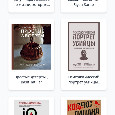
о жизни, которые
Siyah Şarap
согревают /Adam
Gezgin. İçinizi Isıtan
Hayata Dair Hikayeler
Простые десерты _
Психологический
Basit Tatlılar
портрет убийцы.
Секретные методики
ФБР _ Katilin Psikolojik
Portresi. Fbı Gizli
Teknikleri