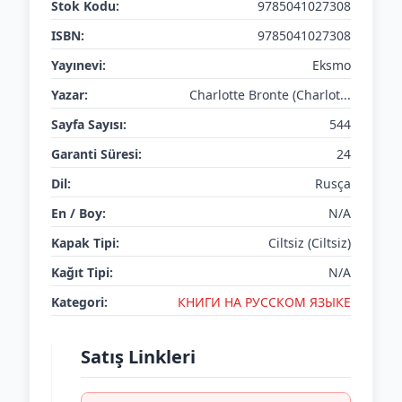
Stok Kodu:
9785041027308
ISBN:
9785041027308
Yayınevi:
Eksmo
Yazar:
Charlotte Bronte (Charlot...
Sayfa Sayısı:
544
Garanti Süresi:
24
Dil:
Rusça
En / Boy:
N/A
Kapak Tipi:
Ciltsiz (Ciltsiz)
Kağıt Tipi:
N/A
Kategori:
КНИГИ НА РУССКОМ ЯЗЫКЕ
Satış Linkleri