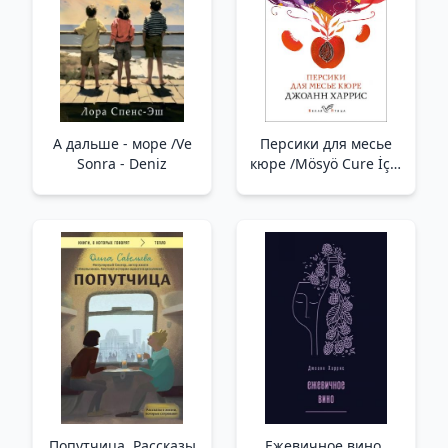
А дальше - море /Ve
Персики для месье
Sonra - Deniz
кюре /Mösyö Cure İçin
Şeftali
Попутчица. Рассказы
Ежевичное вино_