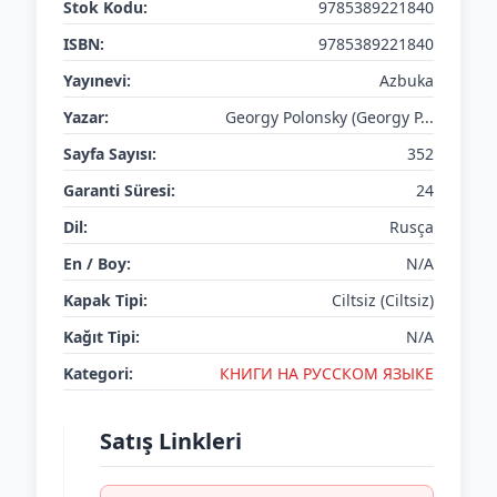
Stok Kodu:
9785389221840
ISBN:
9785389221840
Yayınevi:
Azbuka
Yazar:
Georgy Polonsky (Georgy P...
Sayfa Sayısı:
352
Garanti Süresi:
24
Dil:
Rusça
En / Boy:
N/A
Kapak Tipi:
Ciltsiz (Ciltsiz)
Kağıt Tipi:
N/A
Kategori:
КНИГИ НА РУССКОМ ЯЗЫКЕ
Satış Linkleri