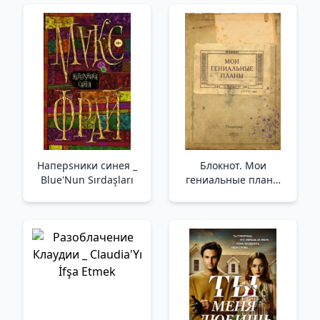
Наперsники синея _
Блокнот. Мои
Blue'Nun Sırdaşları
гениальные планы
(А5, 64 л., обложка
под крафт) _ Not
Defteri. Parlak
Planlarım