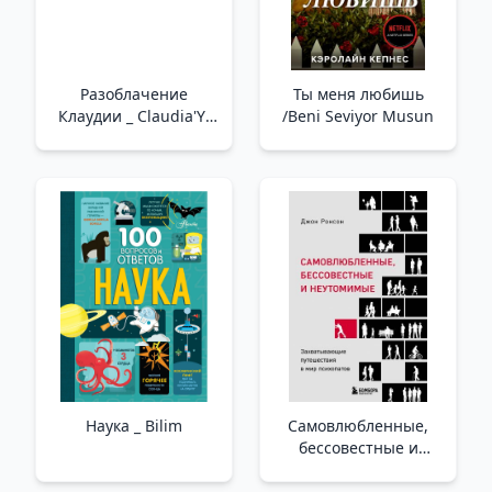
Разоблачение
Ты меня любишь
Клаудии _ Claudia'Yı
/Beni Seviyor Musun
İfşa Etmek
Наука _ Bilim
Самовлюбленные,
бессовестные и
неутомимые.
Захватывающие