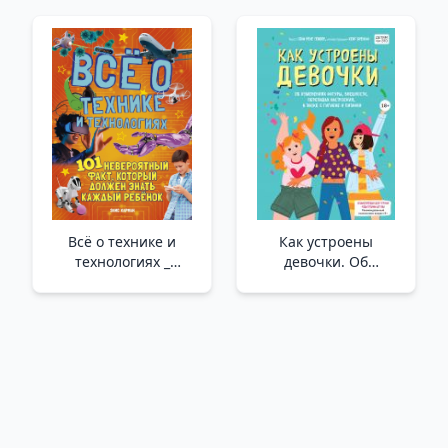
путешествие в мир
психопатов /Narsist,
Vicdansız Ve Yorulmak
Bilmez. Psikopatların
Dünyasına Heyecan
Verici Bir Yolculuk
Всё о технике и
Как устроены
технологиях _
девочки. Об
Mühendislik Ve
изменениях фигуры,
Teknolojiye Dair Her
внешности,
Şey
перепадах
настроения, а также
о гигиене и питании _
Kızların Anatomisi.
Şekil, Görünüm, Ruh
Hali Değişimlerinin
Yanı Sıra Hijyen Ve