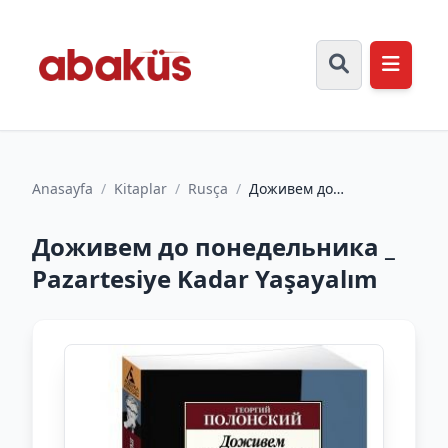
Anasayfa
/
Kitaplar
/
Rusça
/
Доживем до
понедельника _
Pazartesiye Kadar
Доживем до понедельника _
Yaşayalım
Pazartesiye Kadar Yaşayalım