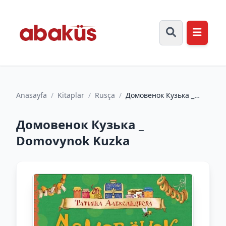
Anasayfa
/
Kitaplar
/
Rusça
/
Домовенок Кузька _
Domovynok Kuzka
Домовенок Кузька _
Domovynok Kuzka