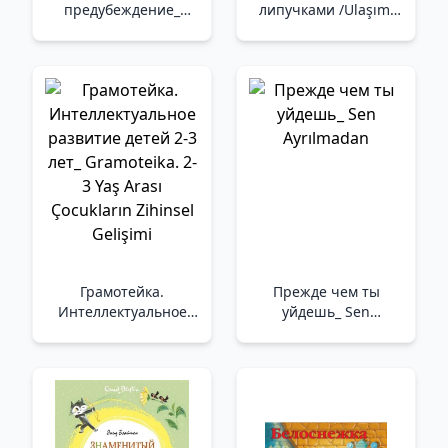
предубеждение_
липучками /Ulaşım.
Gurur Ve Önyargı
Velcro İle Rezervasyon
Yapın
Грамотейка.
Прежде чем ты
Интеллектуальное
уйдешь_ Sen
развитие детей 2-3
Ayrılmadan
лет_ Gramoteika. 2-3
Yaş Arası Çocukların
Zihinsel Gelişimi