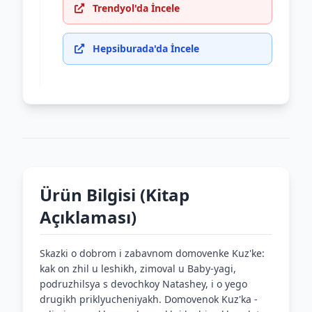
Trendyol'da İncele
Hepsiburada'da İncele
Ürün Bilgisi (Kitap
Açıklaması)
Skazki o dobrom i zabavnom domovenke Kuz'ke:
kak on zhil u leshikh, zimoval u Baby-yagi,
podruzhilsya s devochkoy Natashey, i o yego
drugikh priklyucheniyakh. Domovenok Kuz'ka -