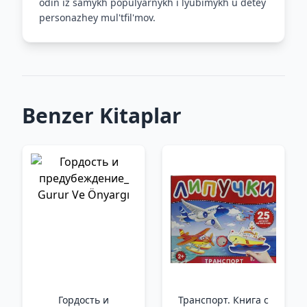
odin iz samykh populyarnykh i lyubimykh u detey
personazhey mul'tfil'mov.
Benzer Kitaplar
Гордость и
Транспорт. Книга с