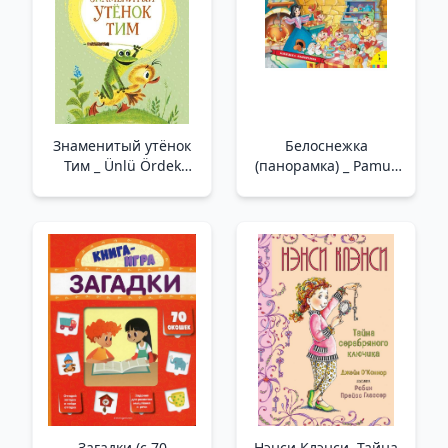
Знаменитый утёнок
Белоснежка
Тим _ Ünlü Ördek
(панорамка) _ Pamuk
Yavrusu Tim
Prenses
Загадки (с 70
Нэнси Клэнси. Тайна