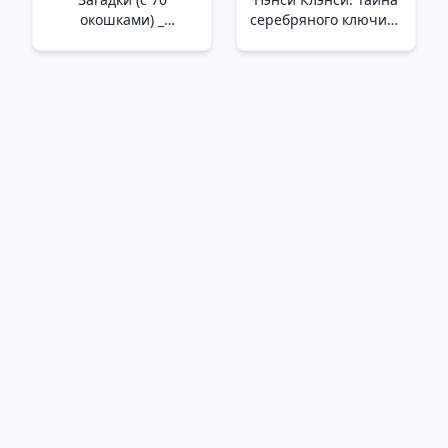
окошками) _
серебряного ключика
Bilmeceler (70
_ Nancy Clans. Gümüş
Pencereli)
Anahtarın Sırrı