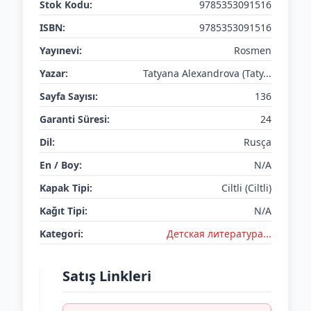
Stok Kodu:
9785353091516
ISBN:
9785353091516
Yayınevi:
Rosmen
Yazar:
Tatyana Alexandrova (Taty...
Sayfa Sayısı:
136
Garanti Süresi:
24
Dil:
Rusça
En / Boy:
N/A
Kapak Tipi:
Ciltli (Ciltli)
Kağıt Tipi:
N/A
Kategori:
Детская литератураㅤㅤㅤ...
Satış Linkleri