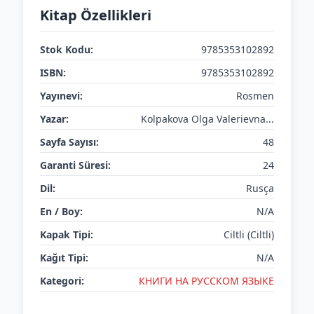
Kitap Özellikleri
Stok Kodu:
9785353102892
ISBN:
9785353102892
Yayınevi:
Rosmen
Yazar:
Kolpakova Olga Valerievna...
Sayfa Sayısı:
48
Garanti Süresi:
24
Dil:
Rusça
En / Boy:
N/A
Kapak Tipi:
Ciltli (Ciltli)
Kağıt Tipi:
N/A
Kategori:
КНИГИ НА РУССКОМ ЯЗЫКЕ