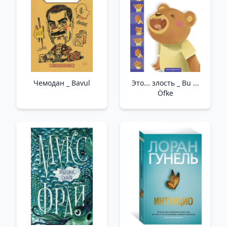
Чемодан _ Bavul
Это... злость _ Bu ...
Öfke