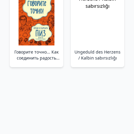
Говорите точно... Как
Ungeduld des Herzens
соединить радость
/ Kalbin sabırsızlığı
общения и пользу
убеждения (новое
оформление) /Tam
Olarak Konuşun...
İletişimin Keyfi İle
İknanın Faydaları Nasıl
Birleştirilir (Yeni
Tasarım)