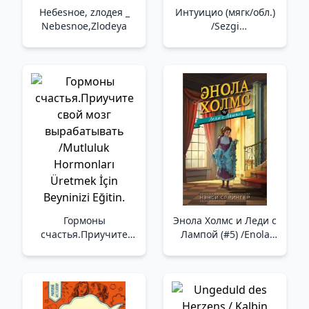
Небеsное, zлодея _
Интуицио (мягк/обл.)
Nebesnoe,Zlodeya
/Sezgi
(Yumuşak/Düzenli)
Гормоны
Энола Холмс и Леди с
счастья.Приучите
Лампой (#5) /Enola
свой мозг
Holmes Ve Lambalı
вырабатывать
Kadın (#5)
/Mutluluk Hormonları
Üretmek İçin Beyninizi
Eğitin.