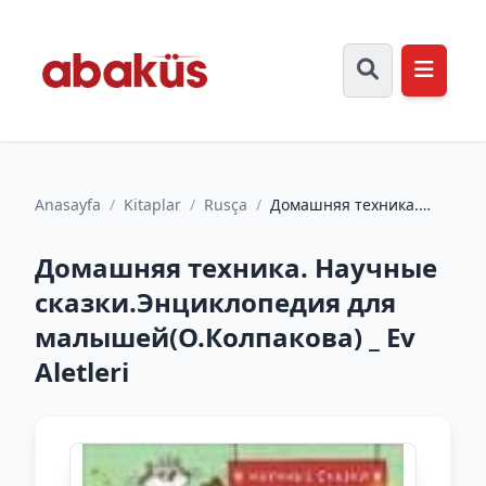
Anasayfa
/
Kitaplar
/
Rusça
/
Домашняя техника.
Научные
сказки.Энциклопедия
Домашняя техника. Научные
для малышей(О.Колпа...
сказки.Энциклопедия для
малышей(О.Колпакова) _ Ev
Aletleri