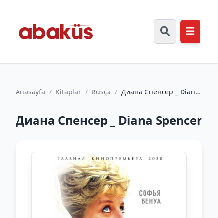
Anasayfa
/
Kitaplar
/
Rusça
/
Диана Спенсер _ Diana
Spencer
Диана Спенсер _ Diana Spencer