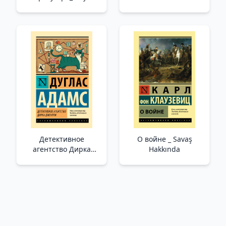
Konuştu Zerdüşt
Детективное
О войне _ Savaş
агентство Дирка
Hakkında
Джентли _ Derk
Gentley Dedektif
Ajansı