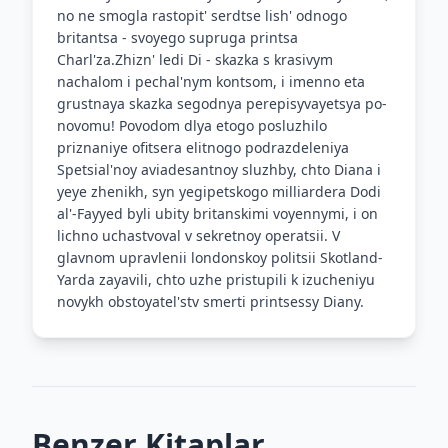
no ne smogla rastopit' serdtse lish' odnogo
britantsa - svoyego supruga printsa
Charl'za.Zhizn' ledi Di - skazka s krasivym
nachalom i pechal'nym kontsom, i imenno eta
grustnaya skazka segodnya perepisyvayetsya po-
novomu! Povodom dlya etogo posluzhilo
priznaniye ofitsera elitnogo podrazdeleniya
Spetsial'noy aviadesantnoy sluzhby, chto Diana i
yeye zhenikh, syn yegipetskogo milliardera Dodi
al'-Fayyed byli ubity britanskimi voyennymi, i on
lichno uchastvoval v sekretnoy operatsii. V
glavnom upravlenii londonskoy politsii Skotland-
Yarda zayavili, chto uzhe pristupili k izucheniyu
novykh obstoyatel'stv smerti printsessy Diany.
Benzer Kitaplar