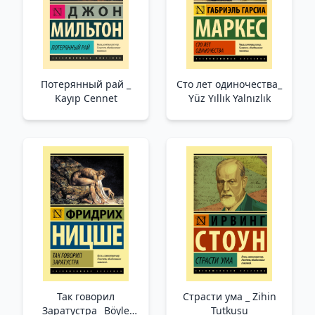
Потерянный рай _
Сто лет одиночества_
Kayıp Cennet
Yüz Yıllık Yalnızlık
Так говорил
Страсти ума _ Zihin
Заратустра_ Böyle
Tutkusu