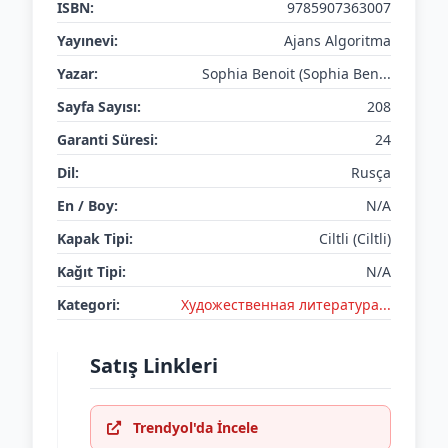
ISBN:
9785907363007
Yayınevi:
Ajans Algoritma
Yazar:
Sophia Benoit (Sophia Ben...
Sayfa Sayısı:
208
Garanti Süresi:
24
Dil:
Rusça
En / Boy:
N/A
Kapak Tipi:
Ciltli (Ciltli)
Kağıt Tipi:
N/A
Kategori:
Художественная литература...
Satış Linkleri
Trendyol'da İncele