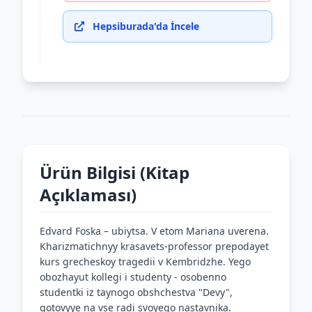
Hepsiburada'da İncele
Ürün Bilgisi (Kitap
Açıklaması)
Edvard Foska – ubiytsa. V etom Mariana uverena.
Kharizmatichnyy krasavets-professor prepodayet
kurs grecheskoy tragedii v Kembridzhe. Yego
obozhayut kollegi i studenty - osobenno
studentki iz taynogo obshchestva "Devy",
gotovyye na vse radi svoyego nastavnika.