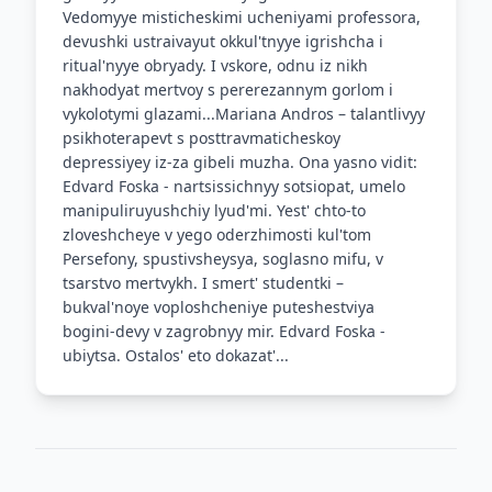
Vedomyye misticheskimi ucheniyami professora,
devushki ustraivayut okkul'tnyye igrishcha i
ritual'nyye obryady. I vskore, odnu iz nikh
nakhodyat mertvoy s pererezannym gorlom i
vykolotymi glazami...Mariana Andros – talantlivyy
psikhoterapevt s posttravmaticheskoy
depressiyey iz-za gibeli muzha. Ona yasno vidit:
Edvard Foska - nartsissichnyy sotsiopat, umelo
manipuliruyushchiy lyud'mi. Yest' chto-to
zloveshcheye v yego oderzhimosti kul'tom
Persefony, spustivsheysya, soglasno mifu, v
tsarstvo mertvykh. I smert' studentki –
bukval'noye voploshcheniye puteshestviya
bogini-devy v zagrobnyy mir. Edvard Foska -
ubiytsa. Ostalos' eto dokazat'...