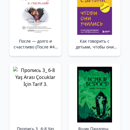
После — долго и
Как говорить с
счастливо (После #4)_
детьми, чтобы они
Sonra - Sonsuza Dek
учились (16-е
Mutlu
издание) /Çocuklarla
Nasıl Konuşulur Ki
Öğrensinler (16. Baskı)
Пропись 3_ 6-8 Yaş
Ящик Пандоры _