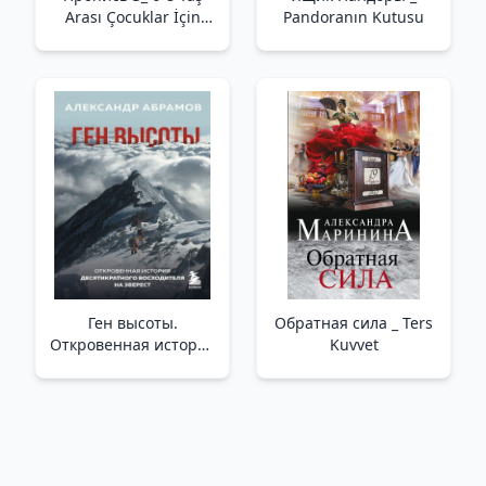
Arası Çocuklar İçin
Pandoranın Kutusu
Tarif 3.
Ген высоты.
Обратная сила _ Ters
Откровенная история
Kuvvet
десятикратного
восходителя на
Эверест_ On Kez
Everest Tırmanıcısının
Frank Hikayesi.
Yükseklik G