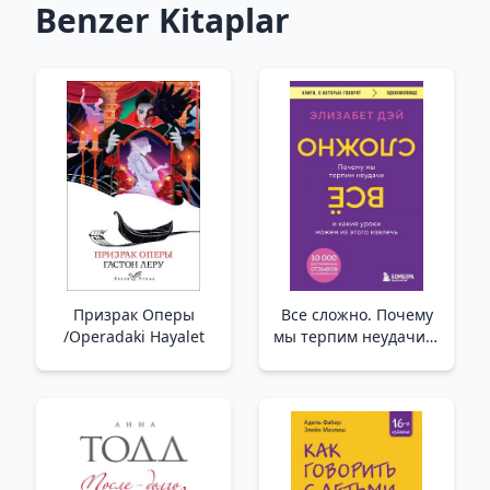
Benzer Kitaplar
Призрак Оперы
Все сложно. Почему
/Operadaki Hayalet
мы терпим неудачи и
какие уроки можем из
этого извлечь
/Karmaşık. Neden
Başarısız Oluyoruz Ve
Bundan Ne Gibi
Dersler Çıkarabiliriz?