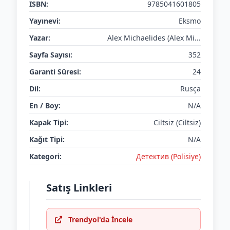
ISBN:
9785041601805
Yayınevi:
Eksmo
Yazar:
Alex Michaelides (Alex Mi...
Sayfa Sayısı:
352
Garanti Süresi:
24
Dil:
Rusça
En / Boy:
N/A
Kapak Tipi:
Ciltsiz (Ciltsiz)
Kağıt Tipi:
N/A
Kategori:
Детектив (Polisiye)
Satış Linkleri
Trendyol'da İncele