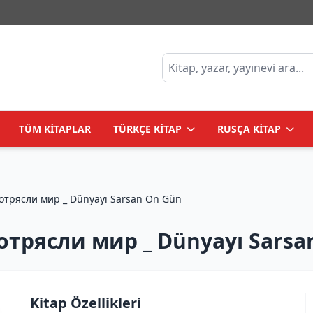
TÜM KİTAPLAR
TÜRKÇE KİTAP
RUSÇA KİTAP
отрясли мир _ Dünyayı Sarsan On Gün
отрясли мир _ Dünyayı Sarsa
Kitap Özellikleri