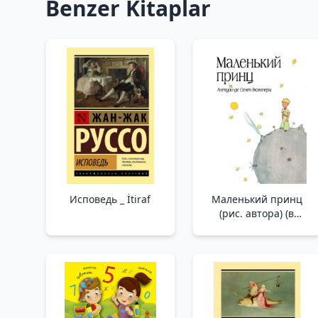
Benzer Kitaplar
Исповедь _ İtiraf
Маленький принц
(рис. автора) (в
суперобложке) _
Küçük Prens