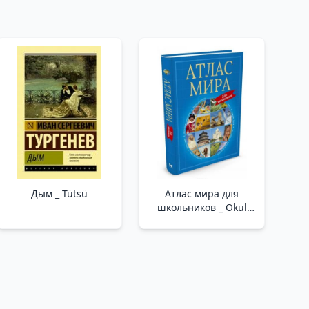
Дым _ Tütsü
Атлас мира для
школьников _ Okul
Çocukları İçin
Dünyanın Atlası