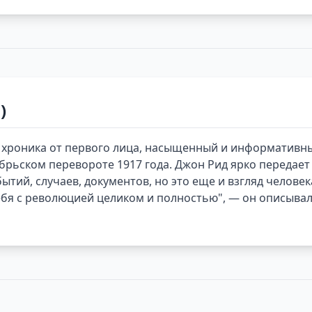
)
о хроника от первого лица, насыщенный и информативны
рьском перевороте 1917 года. Джон Рид ярко передает н
бытий, случаев, документов, но это еще и взгляд челов
я с революцией целиком и полностью", — он описывал т