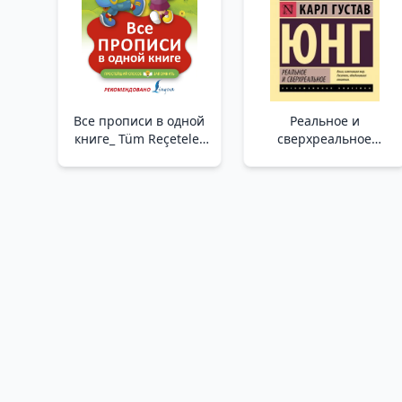
Все прописи в одной
Реальное и
книге_ Tüm Reçeteler
сверхреальное
Tek Kitapta
/Gerçek Ve Gerçeküstü