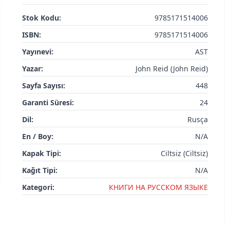
Stok Kodu:
9785171514006
ISBN:
9785171514006
Yayınevi:
AST
Yazar:
John Reid (John Reid)
Sayfa Sayısı:
448
Garanti Süresi:
24
Dil:
Rusça
En / Boy:
N/A
Kapak Tipi:
Ciltsiz (Ciltsiz)
Kağıt Tipi:
N/A
Kategori:
КНИГИ НА РУССКОМ ЯЗЫКЕ