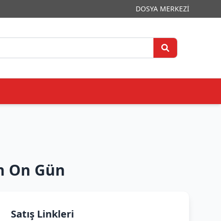
DOSYA MERKEZİ
n On Gün
Satış Linkleri