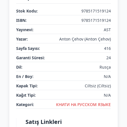
Stok Kodu:
9785171519124
ISBN:
9785171519124
Yayınevi:
AST
Yazar:
Anton Çehov (Anton Çehov)
Sayfa Sayısı:
416
Garanti Süresi:
24
Dil:
Rusça
En / Boy:
N/A
Kapak Tipi:
Ciltsiz (Ciltsiz)
Kağıt Tipi:
N/A
Kategori:
КНИГИ НА РУССКОМ ЯЗЫКЕ
Satış Linkleri