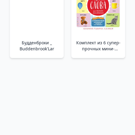
Будденброки _
Комплект из 6 супер-
Buddenbrook'Lar
прочных мини-
книжек «Первые
слова для самых
маленьких» /6 Adet
Süper Dayanıklı Mini
Kitap Seti “Küçükler
İçin İlk Kelimeler”