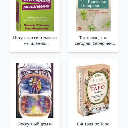
Искусство системного
Так плохо, как
мышления:
сегодня. Сволочей
необходимые знания
тоже жалко.
о системах и
Немножко
творческом подходе к
иностранка (мягк/
решению проблем
обл.) /Bugünkü Kadar
(Покет серия) /Sistem
Kötü. O Şerefsizlere
Düşüncesi Sanatı:
De Üzülüyorum. Biraz
Sistemler Ve Yaratıcı
Yabancı
Problem Çözme
(Yumuşak/Bölgesel)
Hakkında Temel Bilgi
(C
Лоскутный дом и
Винтажное Таро