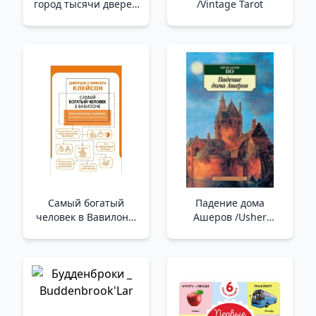
город тысячи дверей
/Vintage Tarot
(выпуск 2) /Patchwork
Ev Ve Bin Kapılı Şehir
(Sayı 2)
Самый богатый
Падение дома
человек в Вавилоне.
Ашеров /Usher
Классическое
Hanesi'Nin Düşüşü
издание,
исправленное и
дополненное_ Babil'in
En Zengin Adam.