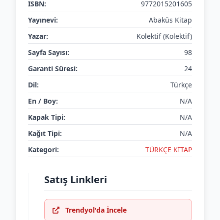
ISBN:
9772015201605
Yayınevi:
Abaküs Kitap
Yazar:
Kolektif (Kolektif)
Sayfa Sayısı:
98
Garanti Süresi:
24
Dil:
Türkçe
En / Boy:
N/A
Kapak Tipi:
N/A
Kağıt Tipi:
N/A
Kategori:
TÜRKÇE KİTAP
Satış Linkleri
Trendyol'da İncele