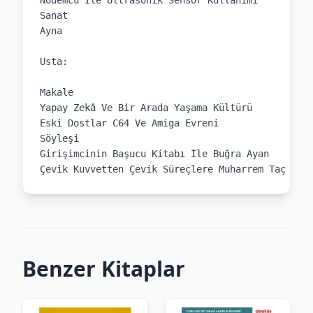
Nodemcu İle Ultrasonik Sensör Kullanımı

Sanat

Ayna

Usta:

Makale

Yapay Zekâ Ve Bir Arada Yaşama Kültürü

Eski Dostlar C64 Ve Amiga Evreni

Söyleşi

Girişimcinin Başucu Kitabı İle Buğra Ayan

Çevik Kuvvetten Çevik Süreçlere Muharrem Taç
Benzer Kitaplar