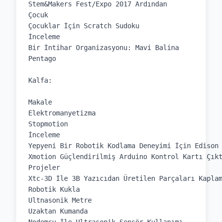
Stem&Makers Fest/Expo 2017 Ardından

Çocuk

Çocuklar İçin Scratch Sudoku

İnceleme

Bir İntihar Organizasyonu: Mavi Balina

Pentago

Kalfa:

Makale

Elektromanyetizma

Stopmotion

İnceleme

Yepyeni Bir Robotik Kodlama Deneyimi İçin Edison 
Xmotion Güçlendirilmiş Arduino Kontrol Kartı Çıkt
Projeler

Xtc-3D İle 3B Yazıcıdan Üretilen Parçaları Kaplam
Robotik Kukla

Ultnasonik Metre

Uzaktan Kumanda
