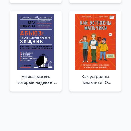
Bir Peri Masalı Söyle
(Ill. Tony Wulf)
Абьюз: маски,
Как устроены
которые надевает
мальчики. О
хищник. Как
переменах в росте,
вырваться из лап
весе, голосе, а также
абьюзера и как в них
о гигиене и питании _
никогда не попадать.
Erkeklerin Anatomisi.
2-е издание /İstismar:
Boy, Kilo, Ses
Bir Yırtıcı Hayvanın
Değişikliği, Hijyen Ve
Taktığı Maskeler. Bir
Beslenme Hakkında
İstismarcının