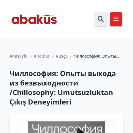
Anasayfa
/
Kitaplar
/
Rusça
/
Чиллософия: Опыты
выхода из
безвыходности
Чиллософия: Опыты выхода
/Chillosophy: Umutsuzl...
из безвыходности
/Chillosophy: Umutsuzluktan
Çıkış Deneyimleri