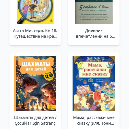
Агата Мистери. Кн.18.
Дневник
Путешествие на край
впечатлений на 5
земли _ Agatha
лет: 5 строчек в день
Misteri. Prens 18.
/5 Yıllık İzlenim
Dünya Yolculuğu
Günlüğü: Günde 5
Satır
Шахматы для детей /
Мама, расскажи мне
Çocuklar İçin Satranç
сказку (илл. Тони
Вульфа) _ Anne, Bana