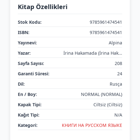
Kitap Özellikleri
Stok Kodu:
9785961474541
ISBN:
9785961474541
Yayınevi:
Alpina
Yazar:
İrina Hakamada (İrina Hak...
Sayfa Sayısı:
208
Garanti Süresi:
24
Dil:
Rusça
En / Boy:
NORMAL (NORMAL)
Kapak Tipi:
Ciltsiz (Ciltsiz)
Kağıt Tipi:
N/A
Kategori:
КНИГИ НА РУССКОМ ЯЗЫКЕ