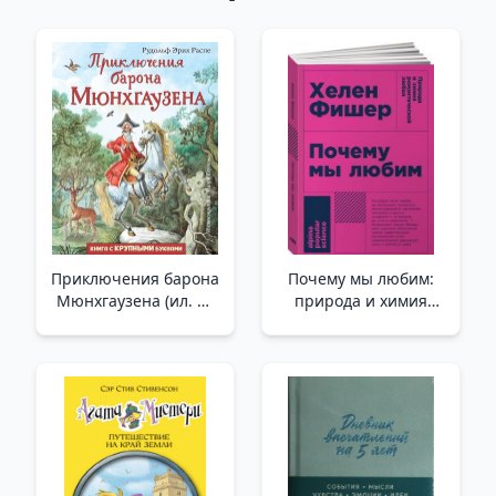
Приключения барона
Почему мы любим:
Мюнхгаузена (ил. И.
природа и химия
Егунова) /Baron
романтической
Munchausen'İn
любви (Покет) /Neden
Maceraları (I. Egunov
Seviyoruz: Romantik
Tarafından Çizilmiştir)
Aşkın Doğası Ve
Kimyası (Cep)