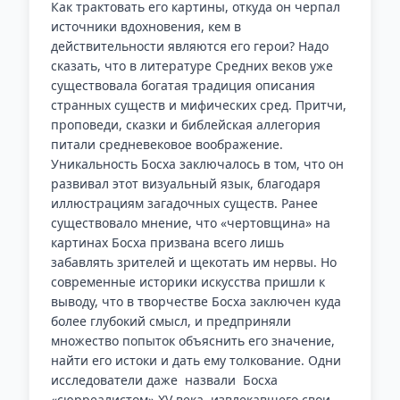
Как трактовать его картины, откуда он черпал
источники вдохновения, кем в
действительности являются его герои? Надо
сказать, что в литературе Средних веков уже
существовала богатая традиция описания
странных существ и мифических сред. Притчи,
проповеди, сказки и библейская аллегория
питали средневековое воображение.
Уникальность Босха заключалось в том, что он
развивал этот визуальный язык, благодаря
иллюстрациям загадочных существ. Ранее
существовало мнение, что «чертовщина» на
картинах Босха призвана всего лишь
забавлять зрителей и щекотать им нервы. Но
современные историки искусства пришли к
выводу, что в творчестве Босха заключен куда
более глубокий смысл, и предприняли
множество попыток объяснить его значение,
найти его истоки и дать ему толкование. Одни
исследователи даже назвали Босха
«сюрреалистом» XV века, извлекавшего свои