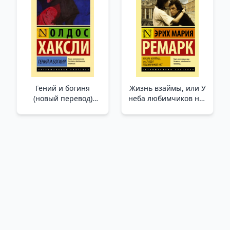
Nasıl Aşılanır? Her
Ebeveynin Bilmesi
Gereken 10 İlke
Гений и богиня
Жизнь взаймы, или У
(новый перевод)
неба любимчиков нет
/Dahi Ve Tanrıça (Yeni
_ Kredi Hayatı Veya
Çeviri)
Gökyüzünün Favorisi
Yok