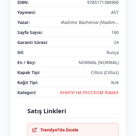
ISBN:
9785171386900
Yayınevi:
AST
Yazar:
Vladimir Bazhenov (Vladim...
Sayfa Sayısı:
160
Garanti Süresi:
24
Dil:
Rusça
En / Boy:
NORMAL (NORMAL)
Kapak Tipi:
Ciltsiz (Ciltsiz)
Kağıt Tipi:
N/A
Kategori:
КНИГИ НА РУССКОМ ЯЗЫКЕ
Satış Linkleri
Trendyol'da İncele