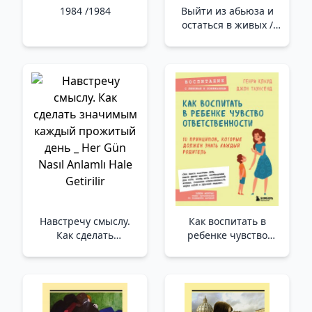
1984 /1984
Выйти из абьюза и
остаться в живых /
İstismardan Kurtulun
Ve Hayatta Kalın
Навстречу смыслу.
Как воспитать в
Как сделать
ребенке чувство
значимым каждый
ответственности. 10
прожитый день _ Her
принципов, которые
Gün Nasıl Anlamlı
должен знать каждый
Hale Getirilir
родитель /Çocuğa
Sorumluluk Duygusu