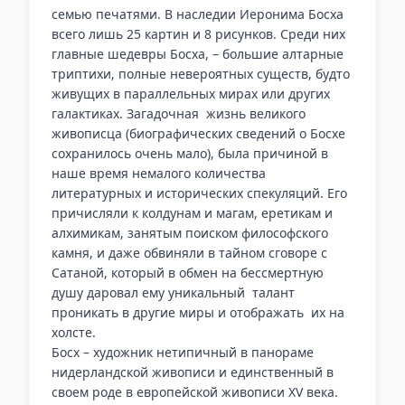
семью печатями. В наследии Иеронима Босха
всего лишь 25 картин и 8 рисунков. Среди них
главные шедевры Босха, – большие алтарные
триптихи, полные невероятных существ, будто
живущих в параллельных мирах или других
галактиках. Загадочная жизнь великого
живописца (биографических сведений о Босхе
сохранилось очень мало), была причиной в
наше время немалого количества
литературных и исторических спекуляций. Его
причисляли к колдунам и магам, еретикам и
алхимикам, занятым поиском философского
камня, и даже обвиняли в тайном сговоре с
Сатаной, который в обмен на бессмертную
душу даровал ему уникальный талант
проникать в другие миры и отображать их на
холсте.
Босх – художник нетипичный в панораме
нидерландской живописи и единственный в
своем роде в европейской живописи XV века.