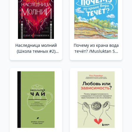
Наследница молний
Почему из крана вода
(Школа темных #2)
течёт? /Musluktan Su
/Yıldırımın Varisi
Neden Akıyor?
(Karanlık Okulu #2)