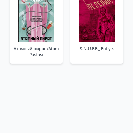
Uzak Üretkenlik Sanatı.
Neon Cep Defterleri
Атомный пирог /Atom
S.N.U.F.F._ Enfiye.
Pastası