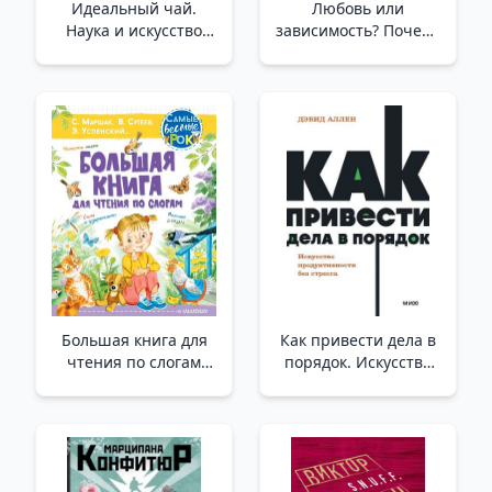
Идеальный чай.
Любовь или
Наука и искусство
зависимость? Почему
приготовления /İdeal
предрасположенность
Çay. Yemek Pişirme
к нездоровым
Bilimi Ve Sanatı
отношениям
передается через
поколения и как это
остановить /Aşk Mı
Bağımlılık Mı?
Sağlıksız İlişkilere
Yatkınlık Neden
Nesiller Boyunca
Большая книга для
Как привести дела в
чтения по слогам
порядок. Искусство
/Hecelere Göre
продуктивности без
Okumak İçin Büyük
стресса. NEON
Kitap
Pocketbooks /İşleri
Nasıl Düzene
Sokabiliriz? Stresten