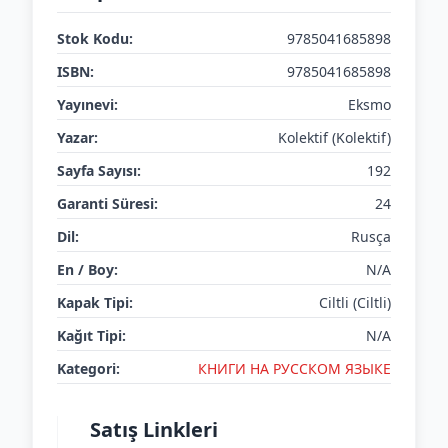
Stok Kodu:
9785041685898
ISBN:
9785041685898
Yayınevi:
Eksmo
Yazar:
Kolektif (Kolektif)
Sayfa Sayısı:
192
Garanti Süresi:
24
Dil:
Rusça
En / Boy:
N/A
Kapak Tipi:
Ciltli (Ciltli)
Kağıt Tipi:
N/A
Kategori:
КНИГИ НА РУССКОМ ЯЗЫКЕ
Satış Linkleri