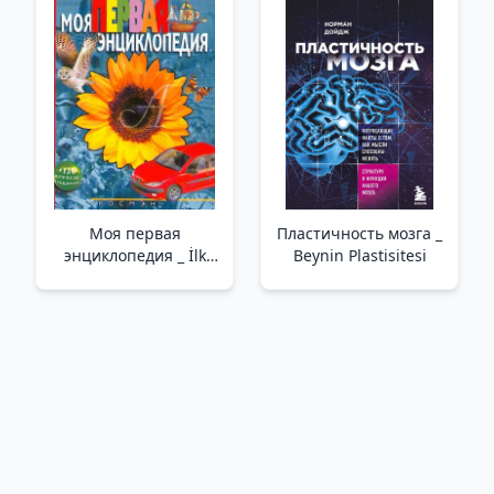
Моя первая
Пластичность мозга _
энциклопедия _ İlk
Beynin Plastisitesi
Ansiklopedim