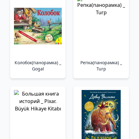
Колобок(панорамка) _
Репка(панорамка) _
Gogal
Turp