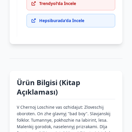
Trendyol'da İncele
Hepsiburada'da İncele
Ürün Bilgisi (Kitap
Açıklaması)
V Chernoj Loschine vas ozhidajut: Zloveschij
oboroten. On zhe glavnyj "bad boy". Slavjanskij
folklor. Tumannye, pokhozhie na labirint, lesa.
Malenkij gorodok, naselennyj prizrakami. Dlja