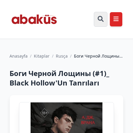
Anasayfa
/
Kitaplar
/
Rusça
/
Боги Черной Лощины
(#1)_ Black Hollow'Un
Tanrıları
Боги Черной Лощины (#1)_
Black Hollow'Un Tanrıları