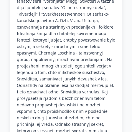
fanatov serii "Voronjata" Meggi Stivoter! A takzhe
dlja ljubitelej serialov "Ochen strannye dela",
"Riverdejl" i "Sverkhestestvennoe"! Ot serbsko-
kanadskogo avtora A. Dzh. Vrana! Istorija,
osnovannaja na starinnykh predanijakh i folklore!
Idealnaja kniga dlja chitatelej sovremennogo
fentezi, kotorye ljubjat, chtoby povestvovanie bylo
ostrym, a sekrety - mrachnymi i smertelno
opasnymi. Chernaja Loschina - tainstvennyj
gorod, napolnennyj mrachnymi predanijami. Na
protjazhenii mnogikh stoletij ego zhiteli verjat v
legendu o tom, chto mificheskoe suschestvo,
Snoviditsa, zamanivaet junykh devushek v les.
Odnazhdy na okraine lesa nakhodjat mertvuju El.
I eto oznachaet odno: Snoviditsa vernulas. Kaj
prosypaetsja rjadom s bezzhiznennym telom
nedavno propavshej devushki i ne mozhet
vspomnit, chto proiskhodilo s nim v poslednie
neskolko dnej. Junosha ubezhden, chto ne
prichinjal ej vreda. Odnako strashnyj sekret,
kotoryj on skryvaet, mozhet sygrat s nim zluju