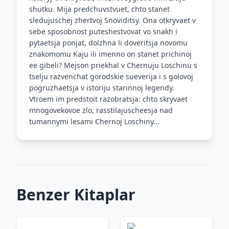
shutku. Mija predchuvstvuet, chto stanet
sledujuschej zhertvoj Snoviditsy. Ona otkryvaet v
sebe sposobnost puteshestvovat vo snakh i
pytaetsja ponjat, dolzhna li doveritsja novomu
znakomomu Kaju ili imenno on stanet prichinoj
ee gibeli? Mejson priekhal v Chernuju Loschinu s
tselju razvenchat gorodskie sueverija i s golovoj
pogruzhaetsja v istoriju starinnoj legendy.
Vtroem im predstoit razobratsja: chto skryvaet
mnogovekovoe zlo, rasstilajuscheesja nad
tumannymi lesami Chernoj Loschiny...
Benzer Kitaplar