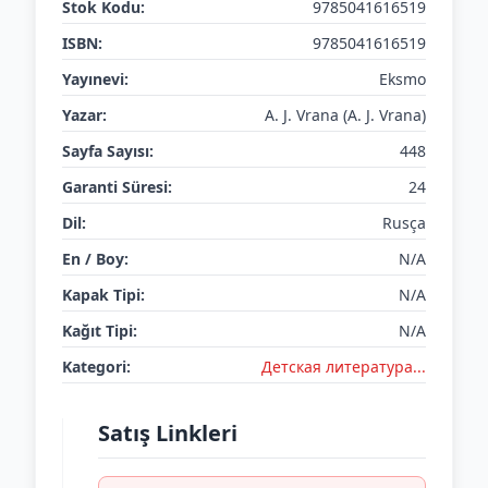
Stok Kodu:
9785041616519
ISBN:
9785041616519
Yayınevi:
Eksmo
Yazar:
A. J. Vrana (A. J. Vrana)
Sayfa Sayısı:
448
Garanti Süresi:
24
Dil:
Rusça
En / Boy:
N/A
Kapak Tipi:
N/A
Kağıt Tipi:
N/A
Kategori:
Детская литератураㅤㅤㅤ...
Satış Linkleri