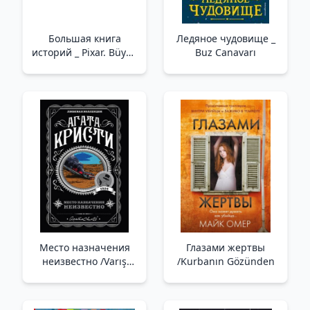
Большая книга
Ледяное чудовище _
историй _ Pixar. Büyük
Buz Canavarı
Hikaye Kitabı
Место назначения
Глазами жертвы
неизвестно /Varış
/Kurbanın Gözünden
Noktası Bilinmiyor