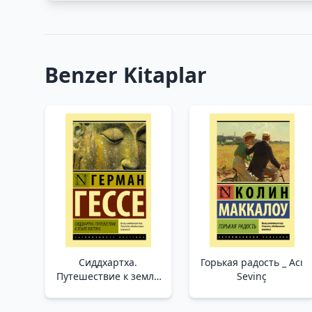
Benzer Kitaplar
Сиддхартха.
Горькая радость _ Acı
Путешествие к земле
Sevinç
Востока_ Siddhartha.
Doğu Ülkesine Yolculuk