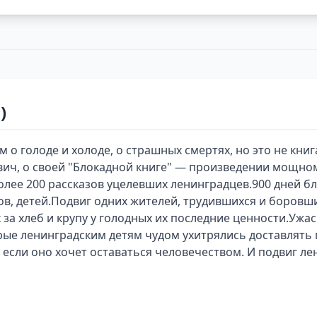
)
о голоде и холоде, о страшных смертях, но это не книга
вич, о своей "Блокадной книге" — произведении мощном
более 200 рассказов уцелевших ленинградцев.900 дней б
в, детей.Подвиг одних жителей, трудившихся и боровши
за хлеб и крупу у голодных их последние ценности.Ужасн
орые ленинградским детям чудом ухитрялись доставлят
 если оно хочет оставаться человечеством. И подвиг ле