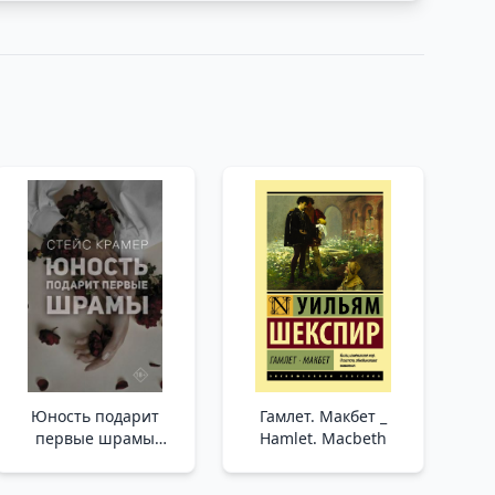
Юность подарит
Гамлет. Макбет _
первые шрамы
Hamlet. Macbeth
/Gençlik Sana İlk Yara
İzlerini Verecek