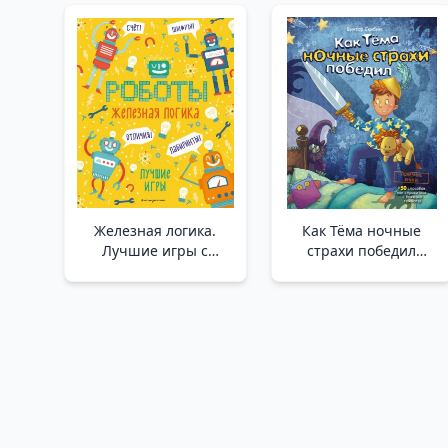
Железная логика.
Как Тёма ночные
Лучшие игры с
страхи победил
роботами /Demir
/Tyoma Gece Terörünü
Mantığı. En İyi Robot
Nasıl Yendi?
Oyunları