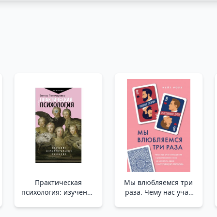
Практическая
Мы влюбляемся три
психология: изучение
раза. Чему нас учат
индивидуальных
отношения и
различий _ Pratik
расставания и как не