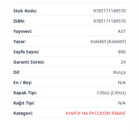
Stok Kodu:
9785171189570
ISBN:
9785171189570
Yayınevi:
AST
Yazar:
Kolektif (Kolektif)
Sayfa Sayısı:
800
Garanti Süresi:
24
Dil:
Rusça
En / Boy:
N/A
Kapak Tipi:
Ciltsiz (Ciltsiz)
Kağıt Tipi:
N/A
Kategori:
КНИГИ НА РУССКОМ ЯЗЫКЕ