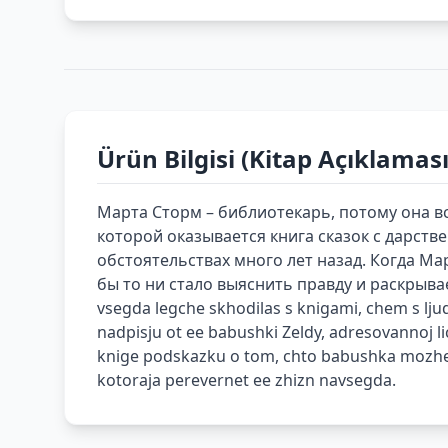
Ürün Bilgisi (Kitap Açıklaması
Марта Сторм – библиотекарь, потому она вс
которой оказывается книга сказок с дарств
обстоятельствах много лет назад. Когда Ма
бы то ни стало выяснить правду и раскрывае
vsegda legche skhodilas s knigami, chem s lj
nadpisju ot ee babushki Zeldy, adresovannoj 
knige podskazku o tom, chto babushka mozhet b
kotoraja perevernet ee zhizn navsegda.