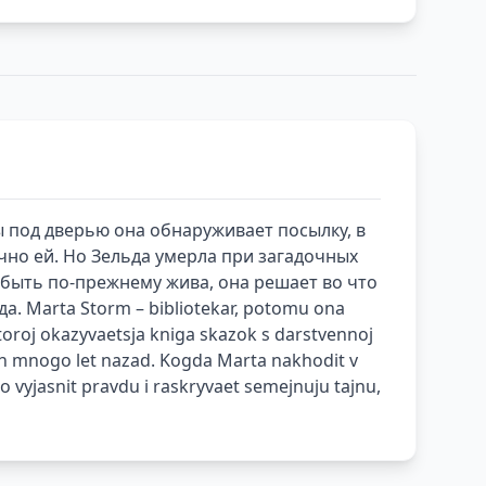
ы под дверью она обнаруживает посылку, в
чно ей. Но Зельда умерла при загадочных
т быть по-прежнему жива, она решает во что
. Marta Storm – bibliotekar, potomu ona
oroj okazyvaetsja kniga skazok s darstvennoj
akh mnogo let nazad. Kogda Marta nakhodit v
 vyjasnit pravdu i raskryvaet semejnuju tajnu,