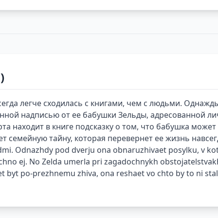
)
егда легче сходилась с книгами, чем с людьми. Однажд
енной надписью от ее бабушки Зельды, адресованной ли
рта находит в книге подсказку о том, что бабушка може
т семейную тайну, которая перевернет ее жизнь навсегда
udmi. Odnazhdy pod dverju ona obnaruzhivaet posylku, v kot
lichno ej. No Zelda umerla pri zagadochnykh obstojatelstv
yt po-prezhnemu zhiva, ona reshaet vo chto by to ni stalo