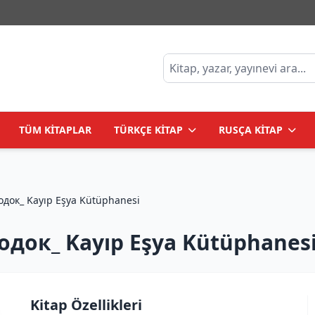
TÜM KİTAPLAR
TÜRKÇE KİTAP
RUSÇA KİTAP
одок_ Kayıp Eşya Kütüphanesi
одок_ Kayıp Eşya Kütüphanes
Kitap Özellikleri