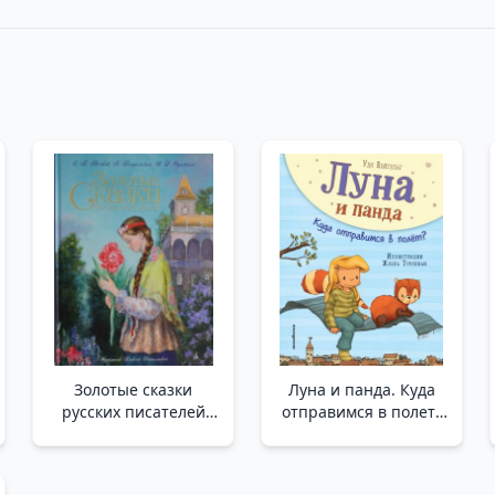
Золотые сказки
Луна и панда. Куда
русских писателей
отправимся в полет?
(ил. Рейпольского) _
(ил. Ж. Турлонья) (#3)
Rus Yazarların Altın
/Ay Ve Panda. Nereye
Masalları (Il. Rupolsky)
Uçacağız? (Hasta J.