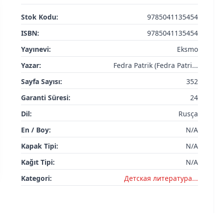
Stok Kodu:
9785041135454
ISBN:
9785041135454
Yayınevi:
Eksmo
Yazar:
Fedra Patrik (Fedra Patri...
Sayfa Sayısı:
352
Garanti Süresi:
24
Dil:
Rusça
En / Boy:
N/A
Kapak Tipi:
N/A
Kağıt Tipi:
N/A
Kategori:
Детская литератураㅤㅤㅤ...