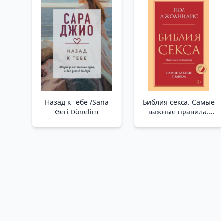
Назад к тебе /Sana
Библия секса. Самые
Geri Dönelim
важные правила.
Издание 2-е,
исправленное /Seks
İncili. En Önemli
Kurallar. 2. Baskı,
Revize Edilmiş