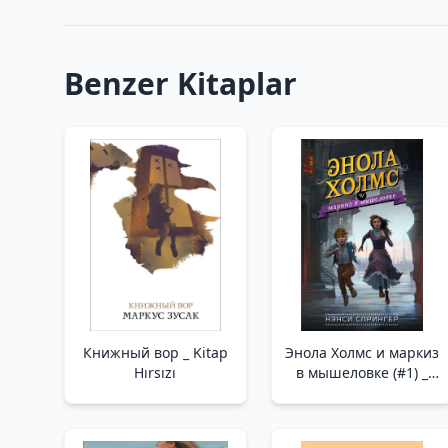
Benzer Kitaplar
Книжный вор _ Kitap
Энола Холмс и маркиз
Hırsızı
в мышеловке (#1) _
Mousetrap'Ta Enola
Holmes Ve Marquis
(#1)