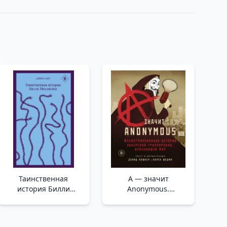
Таинственная
A — значит
история Билли
Anonymous.
Миллигана _ Billy
Иллюстрированная
Milligan'In Gizemli
история хакерской
Hikayesi
группировки,