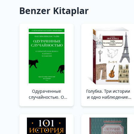
Benzer Kitaplar
Одураченные
Голубка. Три истории
случайностью. О
и одно наблюдение.
скрытой роли шанса
Контрабас /Güvercin.
в бизнесе и в жизни _
Üç Hikaye Ve Bir
Şans Eseri Kandırıldı.
Gözlem. Kontrbas
Şansın İş Ve Yaşamdaki
Gizli Rolü Üzerine