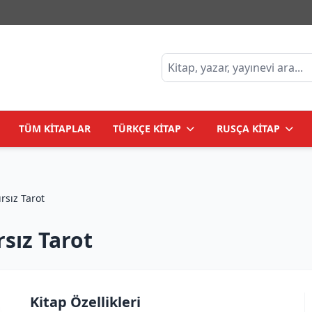
TÜM KİTAPLAR
TÜRKÇE KİTAP
RUSÇA KİTAP
ое Таро /Sınırsız Tarot
sız Tarot
Kitap Özellikleri