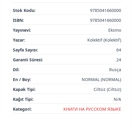
Stok Kodu:
9785041660000
ISBN:
9785041660000
Yayınevi:
Eksmo
Yazar:
Kolektif (Kolektif)
Sayfa Sayısı:
64
Garanti Süresi:
24
Dil:
Rusça
En / Boy:
NORMAL (NORMAL)
Kapak Tipi:
Ciltsiz (Ciltsiz)
Kağıt Tipi:
N/A
Kategori:
КНИГИ НА РУССКОМ ЯЗЫКЕ