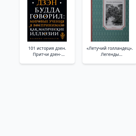
101 история дзен.
«Летучий голландец».
Притчи дзен-
Легенды
буддизма /101 Zen
Средневековья /"Uçan
Hikayesi. Zen
Hollandalı". Orta Çağ
Budizmi'Nin
Efsaneleri
Benzetmeleri