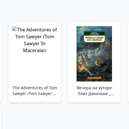
The Adventures of Tom
Вечера на хуторе
Sawyer /Tom Sawyer'In
близ Диканьки _
Maceraları
Dikanka Yakınlarında
Bir Çiftlikte Akşamlar