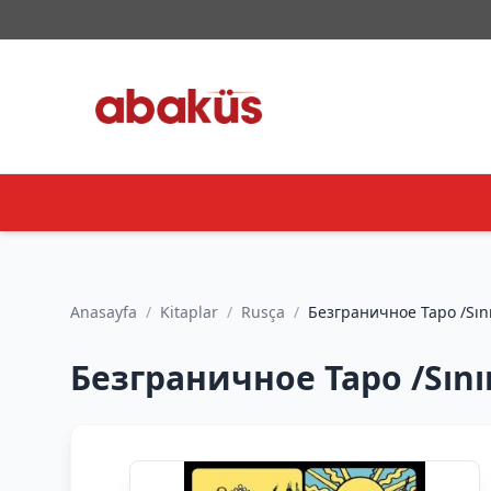
Anasayfa
/
Kitaplar
/
Rusça
/
Безграничн
Безграничное Таро /Sınır