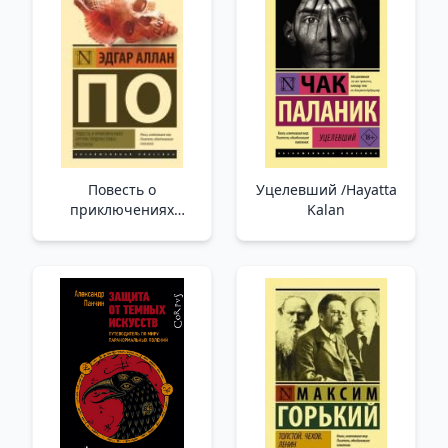
Повесть о
Уцелевший /Hayatta
приключениях
Kalan
Артура Гордона Пима.
Рассказы (замена
рассказа) _ Arthur
Gordon Pym'İn
Maceralarının
Hikayesi.