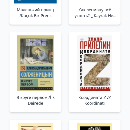
Маленький принц
Как ленивцу всё
/Küçük Bir Prens
успеть? _ Kayrak Her
Şeyi Nasıl Yönetebilir?
В круге первом /İlk
Координата Z /Z
Dairede
Koordinatı