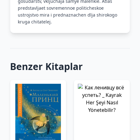
gosudarstv, vkljuchaja samye malenkie. Atlas
predstavljaet sovremennoe politicheskoe
ustrojstvo mira i prednaznachen dlja shirokogo
kruga chitatelej.
Benzer Kitaplar