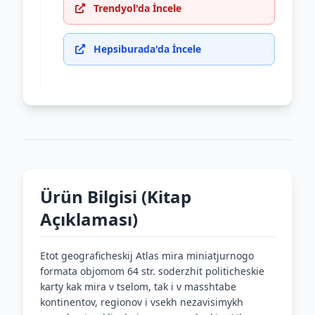
Trendyol'da İncele
Hepsiburada'da İncele
Ürün Bilgisi (Kitap
Açıklaması)
Etot geograficheskij Atlas mira miniatjurnogo
formata objomom 64 str. soderzhit politicheskie
karty kak mira v tselom, tak i v masshtabe
kontinentov, regionov i vsekh nezavisimykh