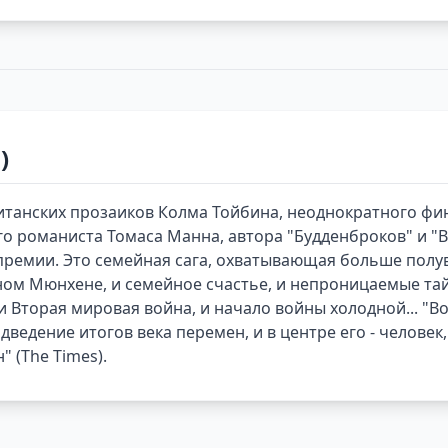
)
танских прозаиков Колма Тойбина, неоднократного фин
о романиста Томаса Манна, автора "Будденброков" и "В
премии. Это семейная сага, охватывающая больше полув
ном Мюнхене, и семейное счастье, и непроницаемые та
и Вторая мировая война, и начало войны холодной... "В
ведение итогов века перемен, и в центре его - человек,
 (The Times).