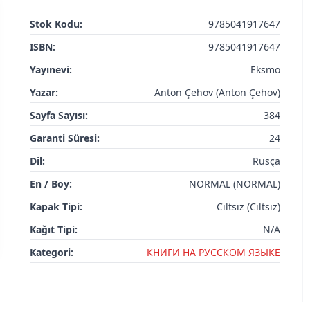
Stok Kodu:
9785041917647
ISBN:
9785041917647
Yayınevi:
Eksmo
Yazar:
Anton Çehov (Anton Çehov)
Sayfa Sayısı:
384
Garanti Süresi:
24
Dil:
Rusça
En / Boy:
NORMAL (NORMAL)
Kapak Tipi:
Ciltsiz (Ciltsiz)
Kağıt Tipi:
N/A
Kategori:
КНИГИ НА РУССКОМ ЯЗЫКЕ