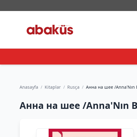
Anasayfa
/
Kitaplar
/
Rusça
/
Анна на шее /Anna
Анна на шее /Anna'Nın 