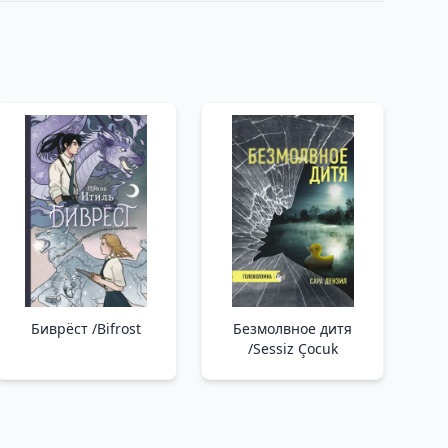
Биврёст /Bifrost
Безмолвное дитя
/Sessiz Çocuk