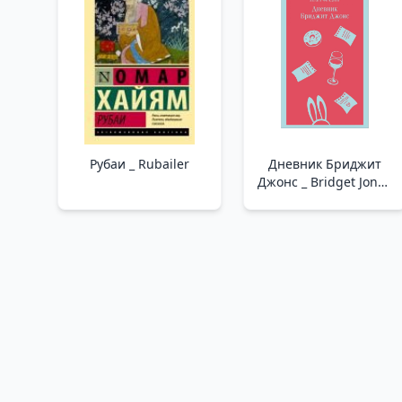
Dair 128 İpucu
Рубаи _ Rubailer
Дневник Бриджит
Джонс _ Bridget Jones
Günlüğü