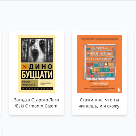
Загадка Cтарого Леса
Скажи мне, что ты
/Eski Ormanın Gizemi
читаешь, и я скажу,
кто ты! Комикс для
тех, кто влюблен в
книги. /Bana Ne
Okuduğunu Söyle,