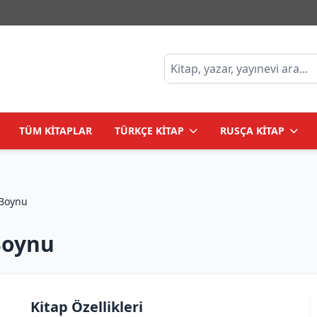
TÜM KİTAPLAR
TÜRKÇE KİTAP
RUSÇA KİTAP
'Nın Boynu
Boynu
Kitap Özellikleri