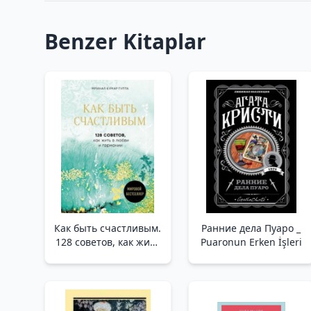
Benzer Kitaplar
Как быть счастливым.
Ранние дела Пуаро _
128 советов, как жить
Puaronun Erken İşleri
в любви и гармонии
/Nasıl Mutlu Olunur.
Sevgi Ve Uyum İçinde
Nasıl Yaşanacağına