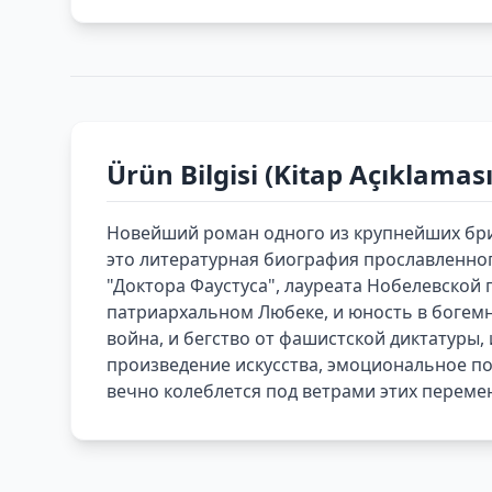
Ürün Bilgisi (Kitap Açıklaması
Новейший роман одного из крупнейших бри
это литературная биография прославленног
"Доктора Фаустуса", лауреата Нобелевской 
патриархальном Любеке, и юность в богем
война, и бегство от фашистской диктатуры, 
произведение искусства, эмоциональное под
вечно колеблется под ветрами этих перемен"