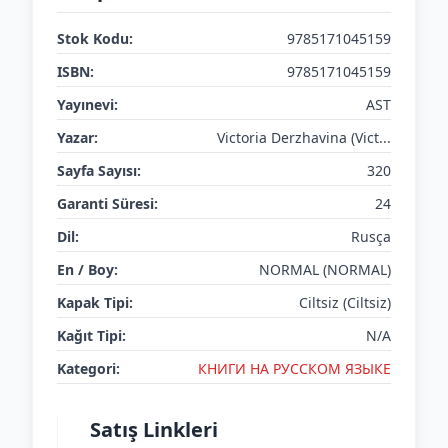
Stok Kodu:
9785171045159
ISBN:
9785171045159
Yayınevi:
AST
Yazar:
Victoria Derzhavina (Vict...
Sayfa Sayısı:
320
Garanti Süresi:
24
Dil:
Rusça
En / Boy:
NORMAL (NORMAL)
Kapak Tipi:
Ciltsiz (Ciltsiz)
Kağıt Tipi:
N/A
Kategori:
КНИГИ НА РУССКОМ ЯЗЫКЕ
Satış Linkleri