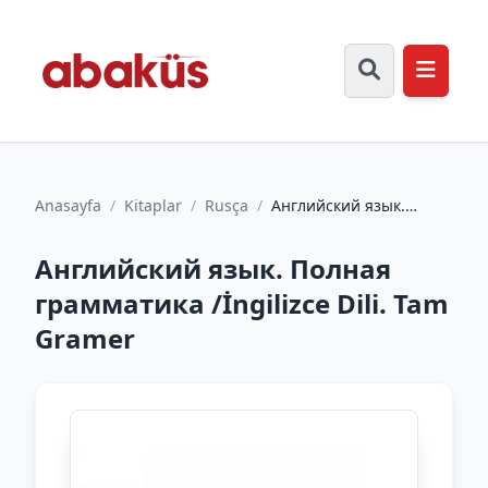
Anasayfa
/
Kitaplar
/
Rusça
/
Английский язык.
Полная грамматика /
İngilizce Dili. Tam
Английский язык. Полная
Gramer
грамматика /İngilizce Dili. Tam
Gramer