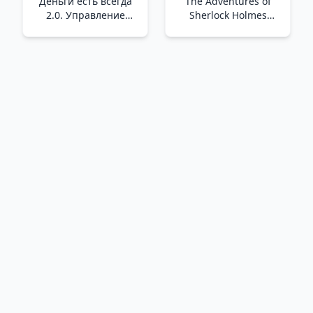
Деньги есть всегда
The Adventures of
2.0. Управление
Sherlock Holmes
личным бюджетом в
/Sherlock Holmes'Un
трудные времена
Maceraları
/Her Zaman Para 2.0
Vardır. Zor Zamanlarda
Kişisel Bütçenizi
Yönetmek