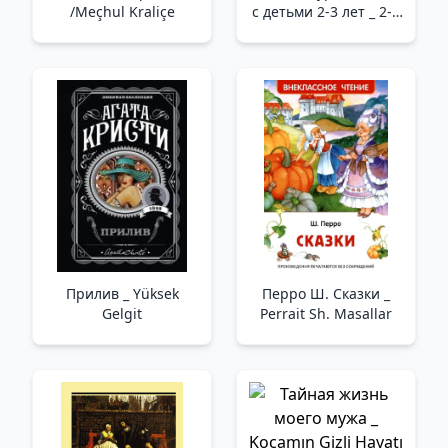
/Meçhul Kraliçe
с детьми 2-3 лет _ 2-3
Yaş Arası Çocuklarla
Yıllık Sınıf Kursu
Прилив _ Yüksek
Перро Ш. Сказки _
Gelgit
Perrait Sh. Masallar