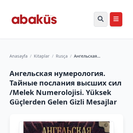
Anasayfa
/
Kitaplar
/
Rusça
/
Ангельская
нумерология. Тайные
послания высших сил
Ангельская нумерология.
/Melek Numero...
Тайные послания высших сил
/Melek Numerolojisi. Yüksek
Güçlerden Gelen Gizli Mesajlar