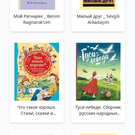
Мой Рагнарек _ Benim
Милый друг _ Sevgili
Ragnarok'Um
Arkadaşım
Что такое хорошо.
Гуси-лебеди. Сборник
Стихи, сказки и
русских народных
рассказы _ Ne İyi.
сказок (ил. Ю.
Şiirler, Masallar Ve
Устиновой) /Kuğu
Hikayeler
Kazları. Rus Halk