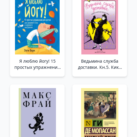
Я люблю йогу! 15
Ведьмина служба
простых упражнений
доставки. Кн.5. Кики
для детей для
и её волшебство _
здорового тела и
Cadı Teslimat Hizmeti.
хорошего настроения
Prens 5. Kiki Ve Onun
_ Yogayı Seviyorum!
Büyüsü
Sağlıklı Bir Vücut V