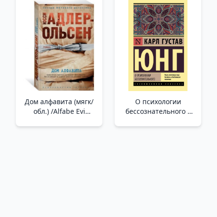
Masalları Koleksiyonu
(Yu. Ustinova
Tarafından Çizilmiştir)
Дом алфавита (мягк/
О психологии
обл.) /Alfabe Evi
бессознательного _
(Yumuşak/Reg.)
Bilinçsizliğin Psikolojisi
Hakkında