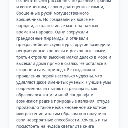
сосчитать! Они рассыпаны по разным странам
и континентам, словно драгоценные камни,
брошенные рукой могущественного
волшебника. Но создавали их вовсе не
чародеи, а талантливые мастера разных
времен и народов. Одни сооружали
грандиозные пирамиды и отливали
прекраснейшие скульптуры, другие возводили
неприступные крепости и роскошные замки,
третьи строили высокие маяки далеко в море и
высекали дома прямо в скалах. Не осталась в
стороне и сама природа. Ее создания и
проявления порой настолько чудесны, что
удивляют даже именитых ученых. Лучшие умы
современности пытаются разгадать, как
образовался тот или иной ландшафт и
возникают редкие природные явления, откуда
произошло такое необыкновенное животное
или растение и каким образом оно получило
свои невероятные способности. Хочешь и ты
посмотреть на чудеса света? Эта книга