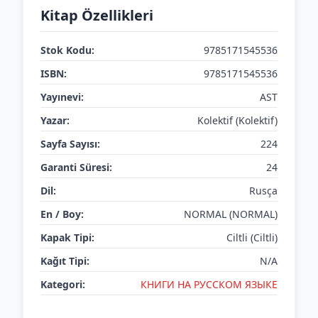
Kitap Özellikleri
Stok Kodu:
9785171545536
ISBN:
9785171545536
Yayınevi:
AST
Yazar:
Kolektif (Kolektif)
Sayfa Sayısı:
224
Garanti Süresi:
24
Dil:
Rusça
En / Boy:
NORMAL (NORMAL)
Kapak Tipi:
Ciltli (Ciltli)
Kağıt Tipi:
N/A
Kategori:
КНИГИ НА РУССКОМ ЯЗЫКЕ