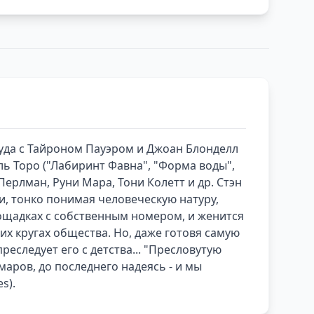
уда с Тайроном Пауэром и Джоан Блонделл
ль Торо ("Лабиринт Фавна", "Форма воды",
Перлман, Руни Мара, Тони Колетт и др. Стэн
и, тонко понимая человеческую натуру,
лощадках с собственным номером, и женится
х кругах общества. Но, даже готовя самую
реследует его с детства... "Пресловутую
аров, до последнего надеясь - и мы
s).