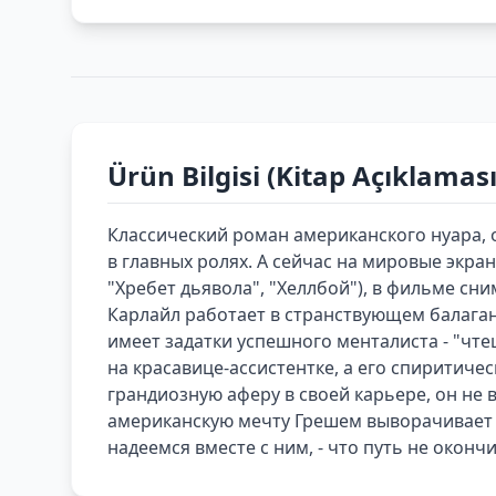
Ürün Bilgisi (Kitap Açıklaması
Классический роман американского нуара, 
в главных ролях. А сейчас на мировые экра
"Хребет дьявола", "Хеллбой"), в фильме сни
Карлайл работает в странствующем балагане
имеет задатки успешного менталиста - "чте
на красавице-ассистентке, а его спиритич
грандиозную аферу в своей карьере, он не в
американскую мечту Грешем выворачивает на
надеемся вместе с ним, - что путь не окончи