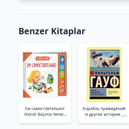
Benzer Kitaplar
Ем самостоятельно!
Корабль привидений
/Kendi Başıma Yemek
и другие истории _
Yerim!
Hayalet Gemi Ve Diğer
Hikayeler