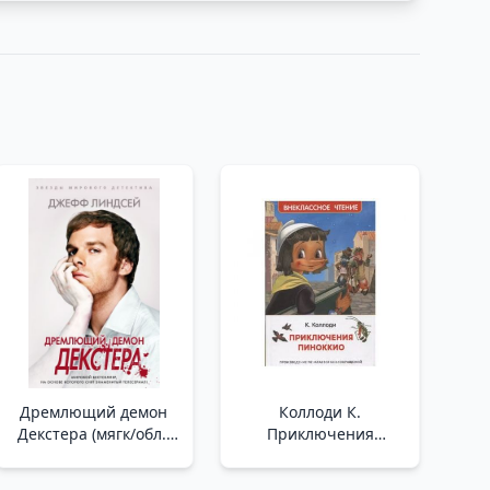
Дремлющий демон
Коллоди К.
Декстера (мягк/обл.)
Приключения
/Dexter'In Uyuyan
Пиноккио (ВЧ) _
Şeytanı
Pinokyo'Nun