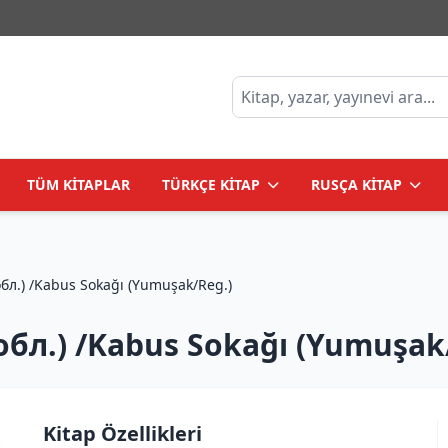
TÜM KİTAPLAR
TÜRKÇE KİTAP
RUSÇA KİTAP
Аллея кошмаров (мягк/обл.) /Kabus Sokağı (Yumuşak/Reg.)
л.) /Kabus Sokağı (Yumuşak
Kitap Özellikleri