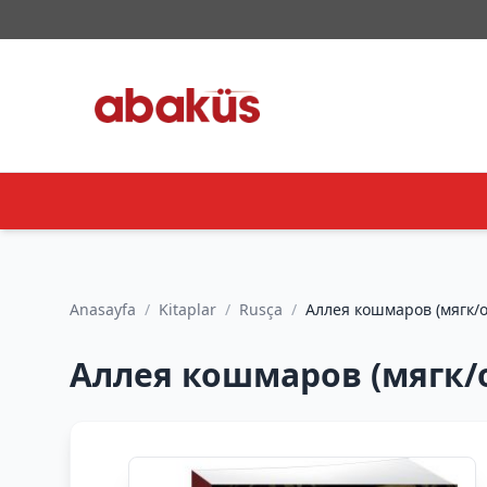
Anasayfa
/
Kitaplar
/
Rusça
/
Аллея кошмаров (мягк/об