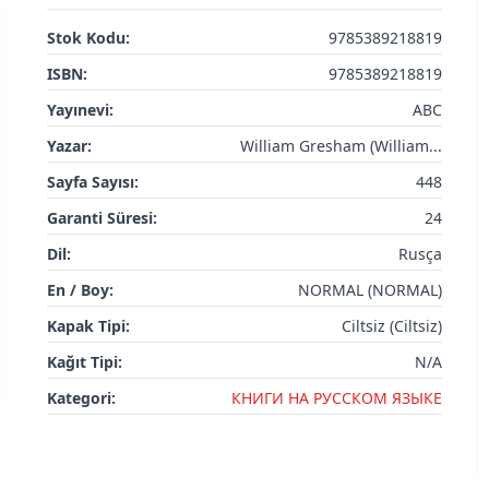
Stok Kodu:
9785389218819
ISBN:
9785389218819
Yayınevi:
ABC
Yazar:
William Gresham (William...
Sayfa Sayısı:
448
Garanti Süresi:
24
Dil:
Rusça
En / Boy:
NORMAL (NORMAL)
Kapak Tipi:
Ciltsiz (Ciltsiz)
Kağıt Tipi:
N/A
Kategori:
КНИГИ НА РУССКОМ ЯЗЫКЕ