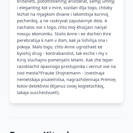
britanets, potomstvennyj aristokrat, samyj umnyj
i elegantnyj kot v mire, sozdan dlja togo, chtoby
lezhat na mjagkom divane i lakomitsja kurinoj
pechenkoj, a ne raskryvat zaputannye dela. A
nachalos vse s togo, chto moj khozjain nanjal
novuju ekonomku. Stoilo Anne i ee docheri Kire
perebratsja k nam v dom, kak ja lishilsja sna i
pokoja. Malo togo, chto Anne ugrozhaet ee
byvshij drug - kontrabandist, tak esche i my s
Kiroj sluchajno pomenjalis telami. Kak zhe teper
razoblachit opasnogo prestupnika i vernut vse na
svoi mesta?!Frauke Shojnemann - izvestnaja
nemetskaja pisatelnitsa, nagrazhdennaja Premiej
kotov-detektivov (kljanus svoej kogtetochkoj,
takaja suschestvuet!).