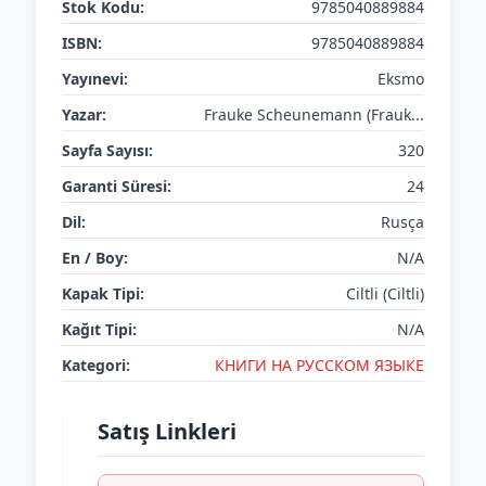
Stok Kodu:
9785040889884
ISBN:
9785040889884
Yayınevi:
Eksmo
Yazar:
Frauke Scheunemann (Frauk...
Sayfa Sayısı:
320
Garanti Süresi:
24
Dil:
Rusça
En / Boy:
N/A
Kapak Tipi:
Ciltli (Ciltli)
Kağıt Tipi:
N/A
Kategori:
КНИГИ НА РУССКОМ ЯЗЫКЕ
Satış Linkleri