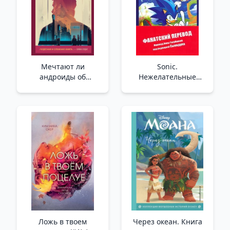
Мечтают ли
Sonic.
андроиды об
Нежелательные
электроовцах?
последствия. Комикс.
/Androidler Elektrikli
Том 1 (перевод от
Koyun Düşler Mi?
Diamond Dust и
Сыендука) /Sonic.
İstenmeyen Sonuçlar.
Komik. Cilt 1 (Diamond
Dust Ve Syenduk'Tan
Çeviri)
Ложь в твоем
Через океан. Книга