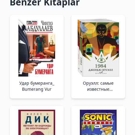
Benzer Kitaplar
Удар бумеранга_
Оруэлл: самые
Bumerang Vur
известные
произведения
(комплект из 2-х
книг)_ Orwell: En Ünlü
Eserler (2 Kitap Seti)