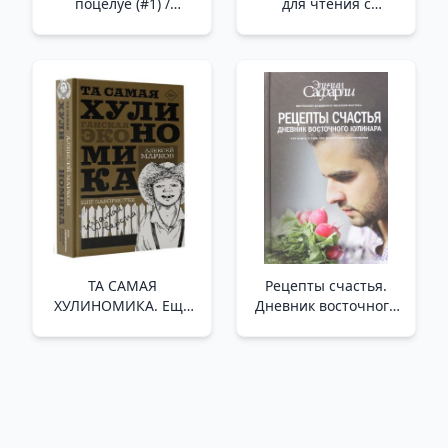
поцелуе (#1) /
для чтения с
Öpücüğünde Yatıyor
цветными
(#1)
картинками_ Moana.
Okyanusun
Karşısında. Renkli
Resimlerle Kitap
Okumak
ТА САМАЯ
Рецепты счастья.
ХУЛИНОМИКА. Еще
Дневник восточного
забористее: издатая
кулинара /Mutluluk
версия /Aynı
İçin Tarifler. Doğulu Bir
Bülinomlar. Daha Da
Aşçının Günlüğü
Zorlu: Yayınlanmış
Versiyon