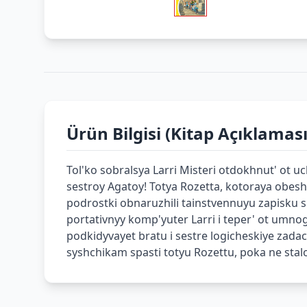
Ürün Bilgisi (Kitap Açıklaması
Tol'ko sobralsya Larri Misteri otdokhnut' ot 
sestroy Agatoy! Totya Rozetta, kotoraya obesh
podrostki obnaruzhili tainstvennuyu zapisku 
portativnyy komp'yuter Larri i teper' ot umno
podkidyvayet bratu i sestre logicheskiye zada
syshchikam spasti totyu Rozettu, poka ne sta