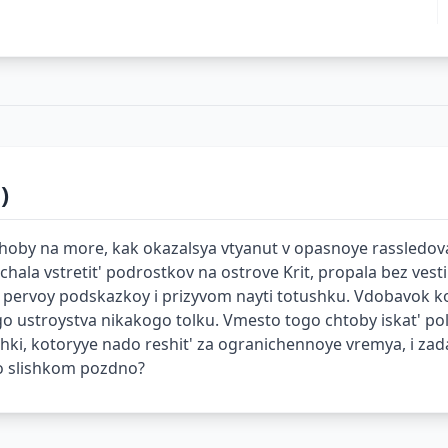
)
uchoby na more, kak okazalsya vtyanut v opasnoye rassledo
chala vstretit' podrostkov na ostrove Krit, propala bez ves
s pervoy podskazkoy i prizyvom nayti totushku. Vdobavok ko
go ustroystva nikakogo tolku. Vmesto togo chtoby iskat' po
chki, kotoryye nado reshit' za ogranichennoye vremya, i za
lo slishkom pozdno?