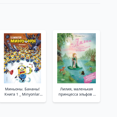
Миньоны. Бананы!
Лилия, маленькая
Книга 1 _ Minyonlar.
принцесса эльфов _
Muz! 1 Kitap
Lilia, Küçük Prenses
Elfler