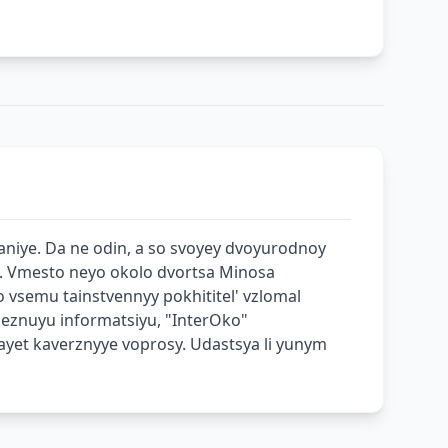
vaniye. Da ne odin, a so svoyey dvoyurodnoy
ti. Vmesto neyo okolo dvortsa Minosa
 vsemu tainstvennyy pokhititel' vzlomal
leznuyu informatsiyu, "InterOko"
dayet kaverznyye voprosy. Udastsya li yunym