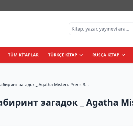
TÜM KİTAPLAR
TÜRKÇE KİTAP
RUSÇA KİTAP
Агата Мистери. Кн.31. Лабиринт загадок _ Agatha Misteri. Prens 3...
биринт загадок _ Agatha Mist