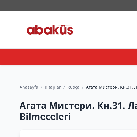
Anasayfa
/
Kitaplar
/
Rusça
/
Агата Мистери. Кн.31. Ла
Bilmeceleri