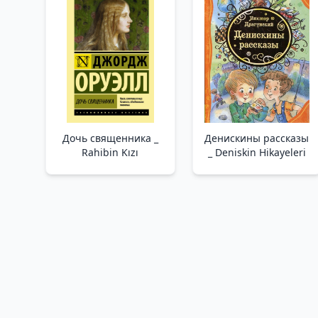
Дочь священника _
Денискины рассказы
Rahibin Kızı
_ Deniskin Hikayeleri