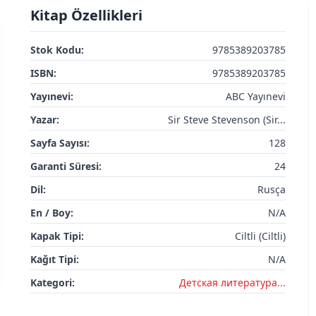
Kitap Özellikleri
Stok Kodu:
9785389203785
ISBN:
9785389203785
Yayınevi:
ABC Yayınevi
Yazar:
Sir Steve Stevenson (Sir...
Sayfa Sayısı:
128
Garanti Süresi:
24
Dil:
Rusça
En / Boy:
N/A
Kapak Tipi:
Ciltli (Ciltli)
Kağıt Tipi:
N/A
Kategori:
Детская литератураㅤㅤㅤ...