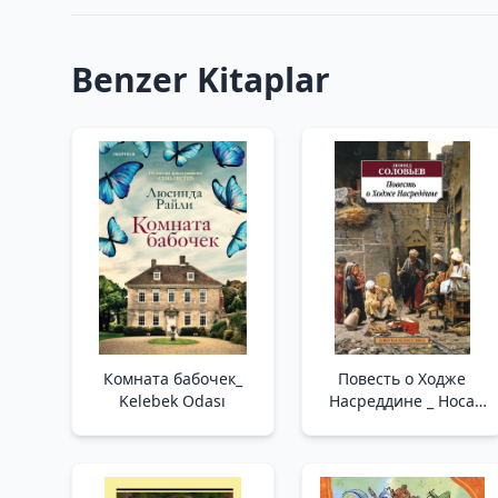
Benzer Kitaplar
Комната бабочек_
Повесть о Ходже
Kelebek Odası
Насреддине _ Hoca
Nasreddin'İn Hikayesi