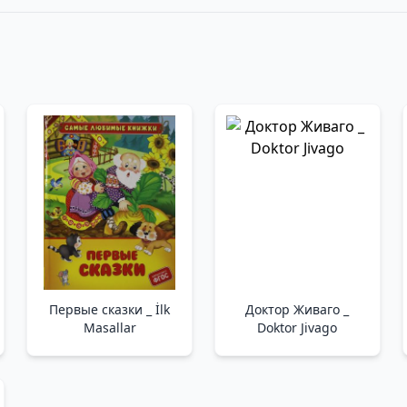
Первые сказки _ İlk
Доктор Живаго _
Masallar
Doktor Jivago